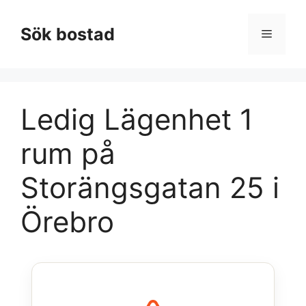
Hoppa
till
Sök bostad
Meny
innehåll
Ledig Lägenhet 1
rum på
Storängsgatan 25 i
Örebro