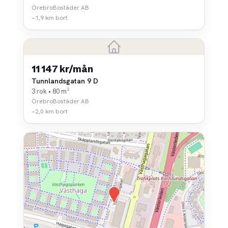
ÖrebroBostäder AB
~1,9 km bort
11 147 kr/mån
Tunnlandsgatan 9 D
3 rok • 80 m²
ÖrebroBostäder AB
~2,0 km bort