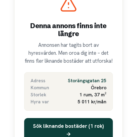
Denna annons finns inte
längre
Annonsen har tagits bort av
hyresvärden. Men oroa dig inte – det
finns fler liknande bostäder att utforska!
Adress
Storängsgatan 25
Kommun
Örebro
Storlek
1 rum, 37 m²
Hyra var
5 011 kr/mån
Sök liknande bostäder (1 rok)
→