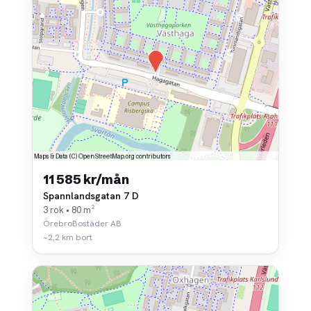
11 585 kr/mån
Spannlandsgatan 7 D
3 rok • 80 m²
ÖrebroBostäder AB
~2,2 km bort