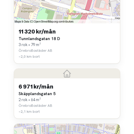
11 320 kr/mån
Tunnlandsgatan 18 D
3 rok • 79 m²
ÖrebroBostäder AB
~2,0 km bort
6 971 kr/mån
Skäpplandsgatan 5
2 rok • 64 m²
ÖrebroBostäder AB
~2,1 km bort