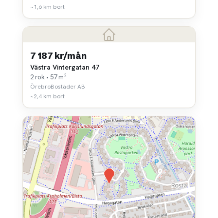
~1,6 km bort
7 187 kr/mån
Västra Vintergatan 47
2 rok • 57 m²
ÖrebroBostäder AB
~2,4 km bort