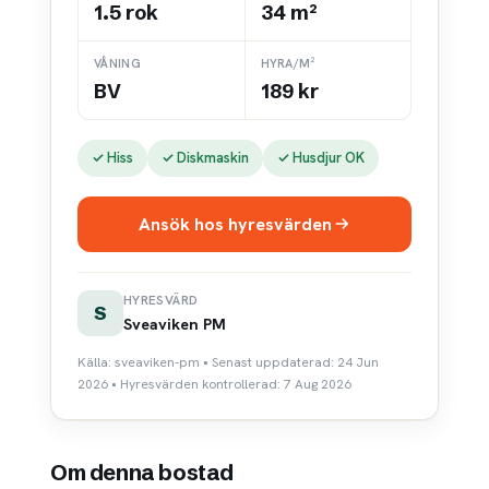
1.5 rok
34 m²
VÅNING
HYRA/M²
BV
189 kr
✓ Hiss
✓ Diskmaskin
✓ Husdjur OK
Ansök hos hyresvärden
HYRESVÄRD
S
Sveaviken PM
Källa: sveaviken-pm • Senast uppdaterad: 24 Jun
2026 • Hyresvärden kontrollerad: 7 Aug 2026
Om denna bostad