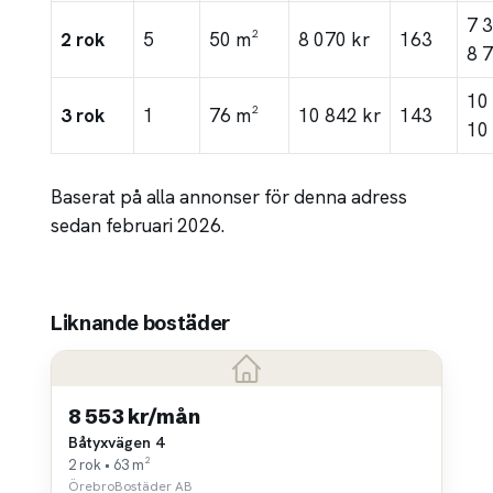
7 
2 rok
5
50 m²
8 070 kr
163
8 
10
3 rok
1
76 m²
10 842 kr
143
10
Baserat på alla annonser för denna adress
sedan februari 2026.
Liknande bostäder
8 553 kr/mån
Båtyxvägen 4
2 rok • 63 m²
ÖrebroBostäder AB