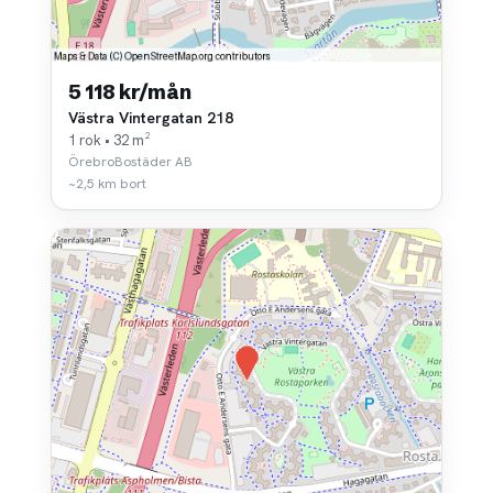
5 118 kr/mån
Västra Vintergatan 218
1 rok • 32 m²
ÖrebroBostäder AB
~2,5 km bort