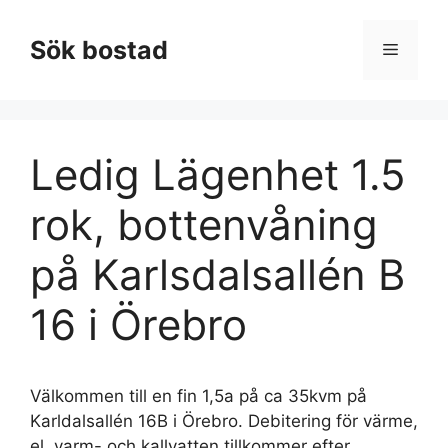
Hoppa
till
Sök bostad
Meny
innehåll
Ledig Lägenhet 1.5
rok, bottenvåning
på Karlsdalsallén B
16 i Örebro
Välkommen till en fin 1,5a på ca 35kvm på
Karldalsallén 16B i Örebro. Debitering för värme,
el, varm- och kallvatten tillkommer efter