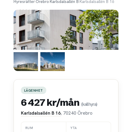
Hyresrätter
›
Örebro
›
Karlsdalsallén B
›
Karlsdalsallén B 16
LÄGENHET
6 427 kr/mån
(kallhyra)
Karlsdalsallén B 16
, 70240 Örebro
RUM
YTA