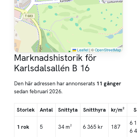
Leaflet
|
©
OpenStreetMap
Marknadshistorik för
Karlsdalsallén B 16
Den här adressen har annonserats
11 gånger
sedan februari 2026.
Storlek
Antal
Snittyta
Snitthyra
kr/m²
S
6 
1 rok
5
34 m²
6 365 kr
187
6 