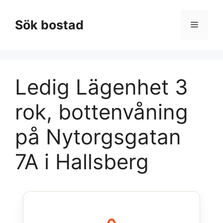
Hoppa
till
Sök bostad
Meny
innehåll
Ledig Lägenhet 3
rok, bottenvåning
på Nytorgsgatan
7A i Hallsberg