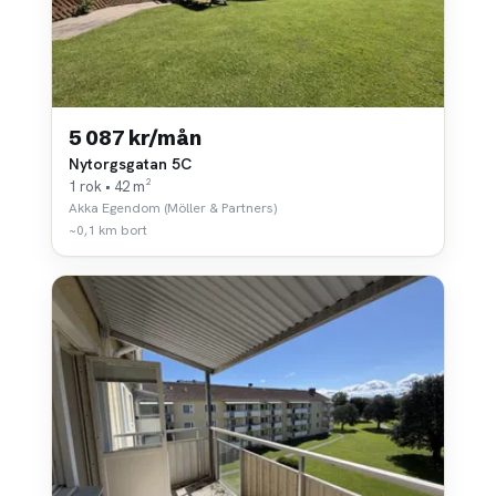
5 087 kr/mån
Nytorgsgatan 5C
1 rok • 42 m²
Akka Egendom (Möller & Partners)
~0,1 km bort