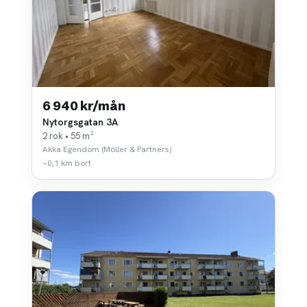
6 940 kr/mån
Nytorgsgatan 3A
2 rok • 55 m²
Akka Egendom (Möller & Partners)
~0,1 km bort