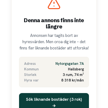
Denna annons finns inte
längre
Annonsen har tagits bort av
hyresvärden. Men oroa dig inte – det
finns fler liknande bostäder att utforska!
Adress
Nytorgsgatan 7A
Kommun
Hallsberg
Storlek
3 rum, 74 m²
Hyra var
8 318 kr/mån
Sök liknande bostäder (3 rok)
→