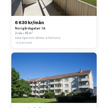
6 630 kr/mån
Norrgårdsgatan 1A
2 rok • 55 m²
Akka Egendom (Möller & Partners)
~0,2 km bort