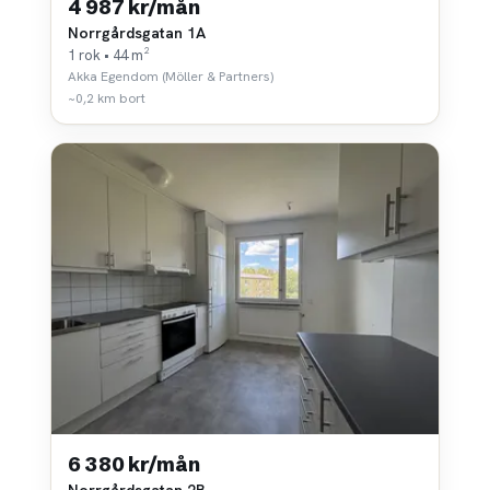
4 987 kr/mån
Norrgårdsgatan 1A
1 rok • 44 m²
Akka Egendom (Möller & Partners)
~0,2 km bort
6 380 kr/mån
Norrgårdsgatan 2B