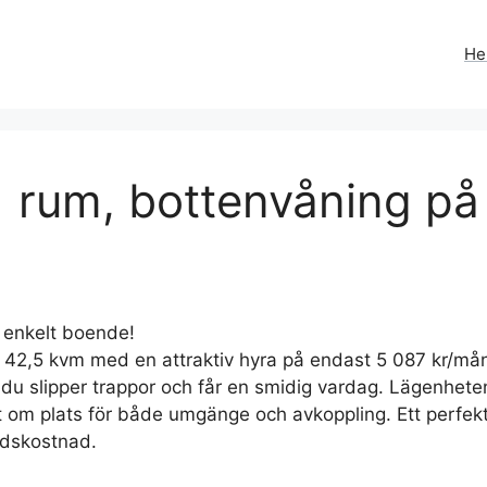
H
1 rum, bottenvåning p
 enkelt boende!
42,5 kvm med en attraktiv hyra på endast 5 087 kr/mån, 
 du slipper trappor och får en smidig vardag. Lägenhet
ott om plats för både umgänge och avkoppling. Ett perfek
adskostnad.