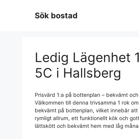
Hoppa
till
Sök bostad
innehåll
Ledig Lägenhet 
5C i Hallsberg
Prisvärd 1:a på bottenplan – bekvämt och
Välkommen till denna trivsamma 1 rok om 
bekvämt på bottenplan, vilket innebär att
rymligt allrum, ett funktionellt kök och g
lättskött och bekvämt hem med låg mån