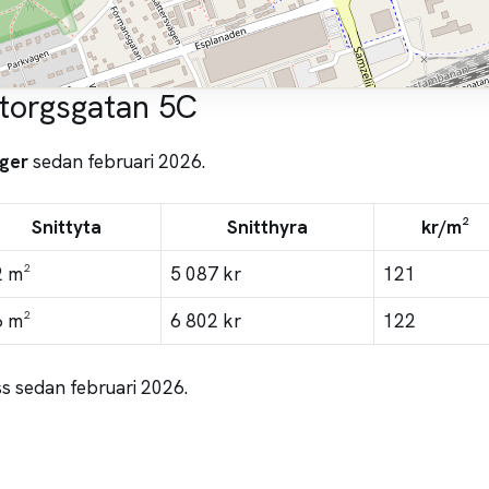
ytorgsgatan 5C
ger
sedan februari 2026.
Snittyta
Snitthyra
kr/m²
2 m²
5 087 kr
121
6 m²
6 802 kr
122
s sedan februari 2026.