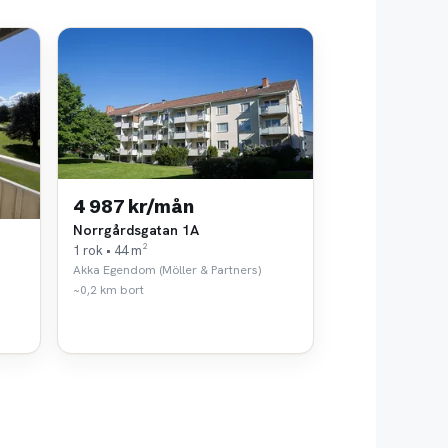
4 987 kr/mån
Norrgårdsgatan 1A
1 rok • 44 m²
Akka Egendom (Möller & Partners)
~0,2 km bort