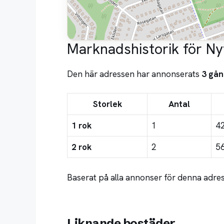
Marknadshistorik för N
Den här adressen har annonserats
3 gån
Storlek
Antal
1 rok
1
4
2 rok
2
5
Baserat på alla annonser för denna adres
Liknande bostäder