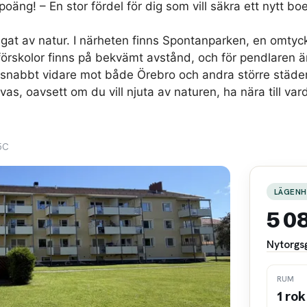
oäng! – En stor fördel för dig som vill säkra ett nytt boe
ingat av natur. I närheten finns Spontanparken, en omty
förskolor finns på bekvämt avstånd, och för pendlaren ä
 snabbt vidare mot både Örebro och andra större städer
vas, oavsett om du vill njuta av naturen, ha nära till var
5C
LÄGENH
5 0
Nytorgs
RUM
1 rok