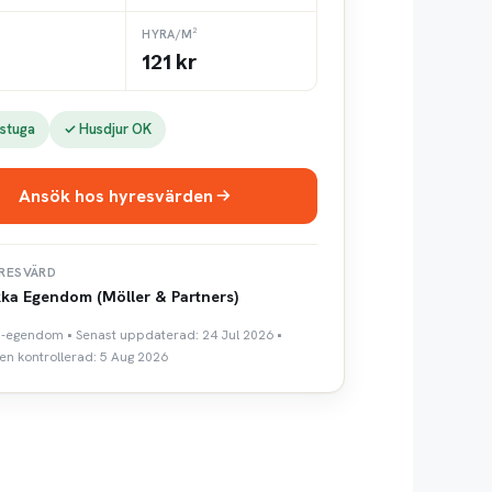
HYRA/M²
121 kr
stuga
✓ Husdjur OK
Ansök hos hyresvärden
RESVÄRD
ka Egendom (Möller & Partners)
a-egendom • Senast uppdaterad: 24 Jul 2026 •
n kontrollerad: 5 Aug 2026