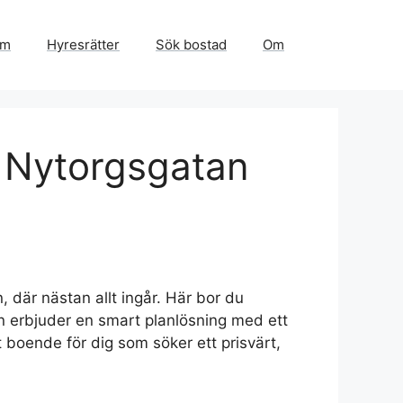
em
Hyresrätter
Sök bostad
Om
å Nytorgsgatan
där nästan allt ingår. Här bor du
en erbjuder en smart planlösning med ett
t boende för dig som söker ett prisvärt,