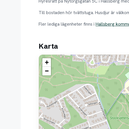
Hyresrätt på Nytorgsgatan 5C i Hallsberg med
Till bostaden hör tvättstuga. Husdjur är välko
Fler lediga lägenheter finns i
Hallsberg komm
Karta
+
−