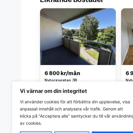
6 800 kr/mån
6 
Nytorgsgatan 3B
Nyt
2 rok • 56 m²
2 ro
Vi värnar om din integritet
Akka Egendom (Möller & Partners)
Akka
~0,1 km bort
~0,1
Vi använder cookies för att förbättra din upplevelse, visa
anpassat innehåll och analysera vår trafik. Genom att
klicka på "Acceptera alla" samtycker du till vår användnin
av cookies.