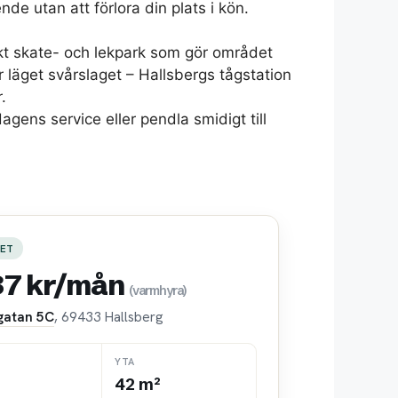
nde utan att förlora din plats i kön.
ckt skate- och lekpark som gör området
r läget svårslaget – Hallsbergs tågstation
.
dagens service eller pendla smidigt till
ET
87 kr/mån
(varmhyra)
gatan 5C
, 69433 Hallsberg
YTA
42 m²