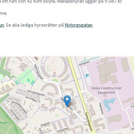
 ett rum och 42 kvm boyta. Månadshyran ligger på 5 087 kr.
mna.
un
. Se alla lediga hyresrätter på
Nytorgsgatan
.