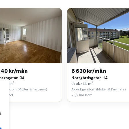
940 kr/mån
6 630 kr/mån
orgsgatan 3A
Norrgårdsgatan 1A
k • 55 m²
2 rok • 55 m²
 Egendom (Möller & Partners)
Akka Egendom (Möller & Partners)
 km bort
~0,2 km bort
g