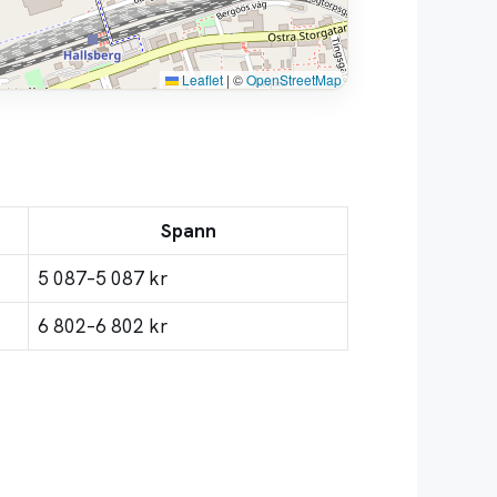
Leaflet
|
©
OpenStreetMap
Spann
5 087–5 087 kr
6 802–6 802 kr