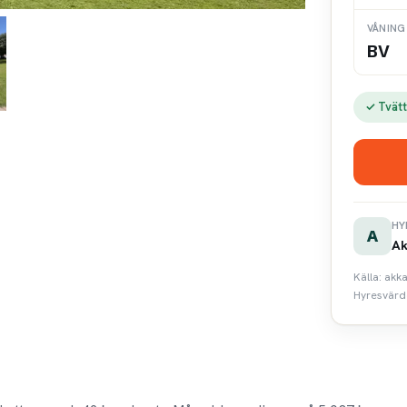
VÅNING
BV
✓ Tvätt
HY
A
Ak
Källa: akk
Hyresvärde