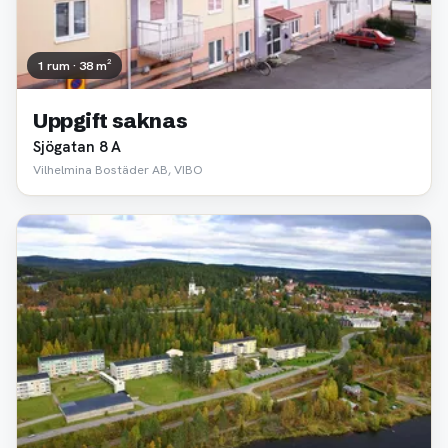
1 rum · 38 m²
Uppgift saknas
Sjögatan 8 A
Vilhelmina Bostäder AB, VIBO