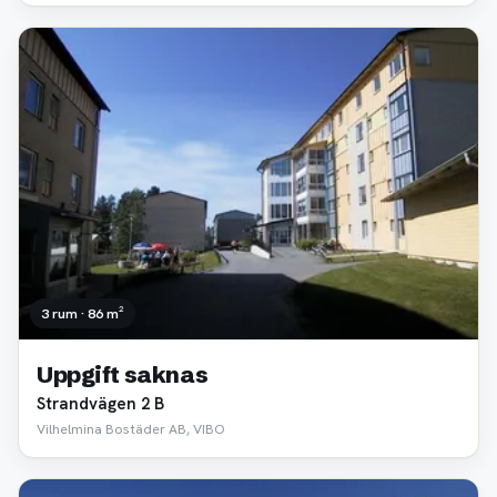
3 rum · 86 m²
Uppgift saknas
Strandvägen 2 B
Vilhelmina Bostäder AB, VIBO