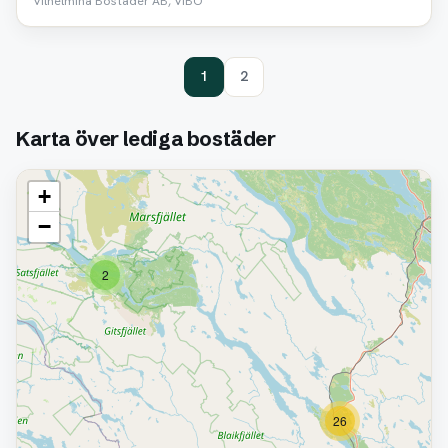
Vilhelmina Bostäder AB, VIBO
1
2
Karta över lediga bostäder
+
−
2
26