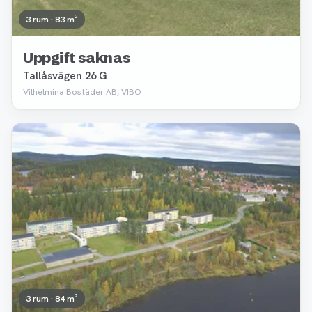
3 rum · 83 m²
Uppgift saknas
Tallåsvägen 26 G
Vilhelmina Bostäder AB, VIBO
Borttagen
3 rum · 84 m²