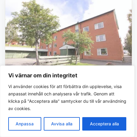
Borttagen
4 rum · 92 m²
Vi värnar om din integritet
Vi använder cookies för att förbättra din upplevelse, visa
Uppgift saknas
anpassat innehåll och analysera vår trafik. Genom att
Granvägen 15 F
klicka på "Acceptera alla" samtycker du till vår användning
Vilhelmina Bostäder AB, VIBO
av cookies.
Anpassa
Avvisa alla
Acceptera alla
Borttagen