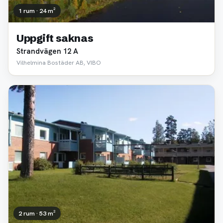
1 rum · 24 m²
Uppgift saknas
Strandvägen 12 A
Vilhelmina Bostäder AB, VIBO
2 rum · 53 m²