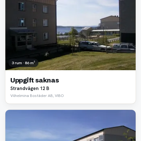
3 rum · 86 m²
Uppgift saknas
Strandvägen 12 B
Vilhelmina Bostäder AB, VIBO