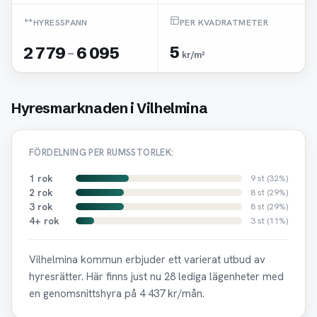
HYRESSPANN
PER KVADRATMETER
2 779
-
6 095
5
kr/m²
Hyresmarknaden i Vilhelmina
FÖRDELNING PER RUMSSTORLEK:
1 rok
9 st (32%)
2 rok
8 st (29%)
3 rok
8 st (29%)
4+ rok
3 st (11%)
Vilhelmina kommun erbjuder ett varierat utbud av
hyresrätter. Här finns just nu 28 lediga lägenheter med
en genomsnittshyra på 4 437 kr/mån.