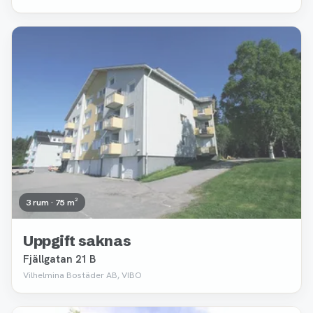
Borttagen
3 rum · 75 m²
Uppgift saknas
Fjällgatan 21 B
Vilhelmina Bostäder AB, VIBO