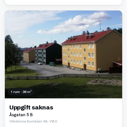
1 rum · 38 m²
Uppgift saknas
Åsgatan 5 B
Vilhelmina Bostäder AB, VIBO