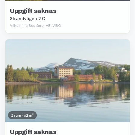
Uppgift saknas
Strandvägen 2 C
Vilhelmina Bostäder AB, VIBO
Borttagen
2 rum · 62 m²
Uppgift saknas