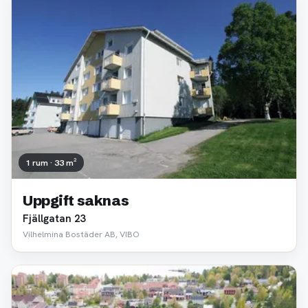
1 rum · 33 m²
Uppgift saknas
Fjällgatan 23
Vilhelmina Bostäder AB, VIBO