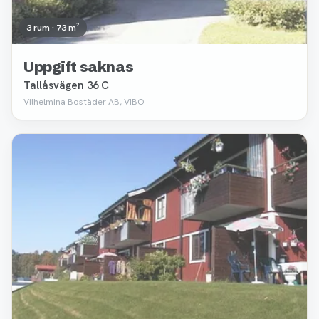
3 rum · 73 m²
Uppgift saknas
Tallåsvägen 36 C
Vilhelmina Bostäder AB, VIBO
Borttagen