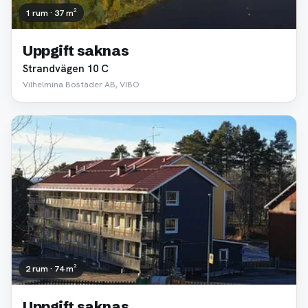
1 rum · 37 m²
Uppgift saknas
Strandvägen 10 C
Vilhelmina Bostäder AB, VIBO
2 rum · 74 m²
Uppgift saknas