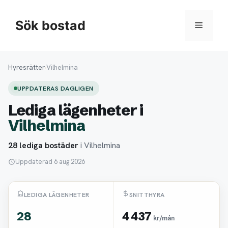
Hoppa
till
Sök bostad
Meny
innehåll
Hyresrätter
›
Vilhelmina
UPPDATERAS DAGLIGEN
Lediga lägenheter i
Vilhelmina
28 lediga bostäder
i Vilhelmina
Uppdaterad 6 aug 2026
LEDIGA LÄGENHETER
SNITTHYRA
28
4 437
kr/mån