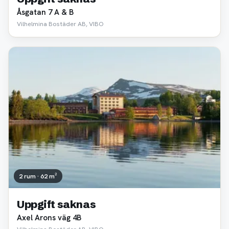
Åsgatan 7 A & B
Vilhelmina Bostäder AB, VIBO
2 rum · 62 m²
Uppgift saknas
Axel Arons väg 4B