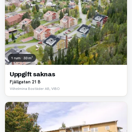
1 rum · 33 m²
Uppgift saknas
Fjällgatan 21 B
Vilhelmina Bostäder AB, VIBO