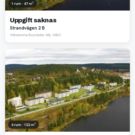
1 rum · 47 m²
Uppgift saknas
Strandvägen 2 B
Vilhelmina Bostäder AB, VIBO
4 rum · 122 m²