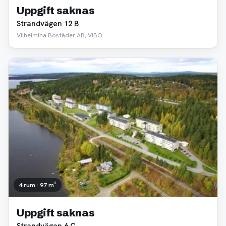
Uppgift saknas
Strandvägen 12 B
Vilhelmina Bostäder AB, VIBO
4 rum · 97 m²
Uppgift saknas