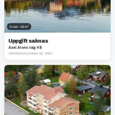
2 rum · 62 m²
Uppgift saknas
Axel Arons väg 4 B
Vilhelmina Bostäder AB, VIBO