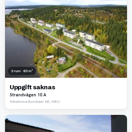
3 rum · 83 m²
Uppgift saknas
Strandvägen 10 A
Vilhelmina Bostäder AB, VIBO