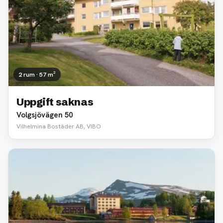
2 rum · 57 m²
Uppgift saknas
Volgsjövägen 50
Vilhelmina Bostäder AB, VIBO