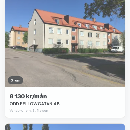
Borttagen
3 rum
8 130 kr/mån
ODD FELLOWGATAN 4 B
Vansbrohem, Stiftelsen
Borttagen