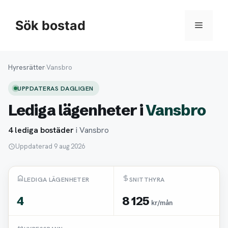
Hoppa
till
Sök bostad
Meny
innehåll
Hyresrätter
›
Vansbro
UPPDATERAS DAGLIGEN
Lediga lägenheter i
Vansbro
4 lediga bostäder
i Vansbro
Uppdaterad 9 aug 2026
LEDIGA LÄGENHETER
SNITTHYRA
4
8 125
kr/mån