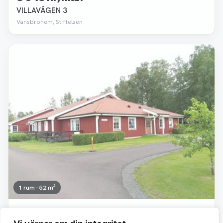
VILLAVÄGEN 3
Vansbrohem, Stiftelsen
Borttagen
1 rum · 52 m²
6 933 kr/mån