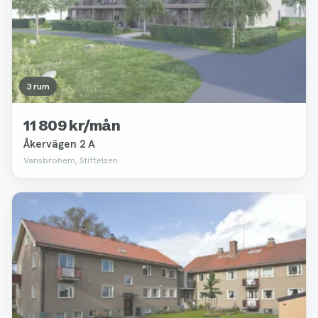
3 rum
11 809 kr/mån
Åkervägen 2 A
Vansbrohem, Stiftelsen
Borttagen