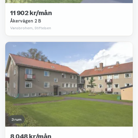
11 902 kr/mån
Åkervägen 2 B
Vansbrohem, Stiftelsen
Borttagen
3 rum
8 048 kr/mån