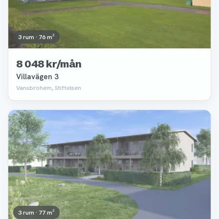
3 rum · 76 m²
8 048 kr/mån
Villavägen 3
Vansbrohem, Stiftelsen
Borttagen
3 rum · 77 m²