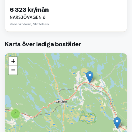
6 323 kr/mån
NÄRSJÖVÄGEN 6
Vansbrohem, Stiftelsen
Karta över lediga bostäder
+
−
2