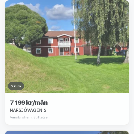
Borttagen
2 rum
7 199 kr/mån
NÄRSJÖVÄGEN 6
Vansbrohem, Stiftelsen