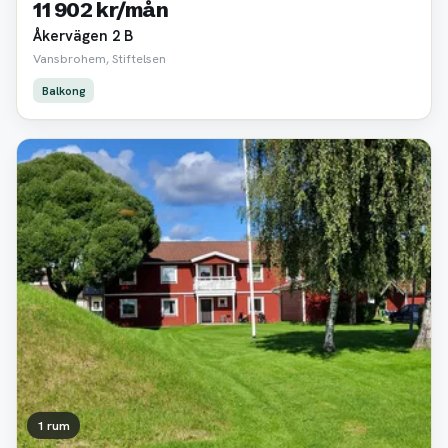
11 902 kr/mån
Åkervägen 2 B
Vansbrohem, Stiftelsen
Balkong
1 rum