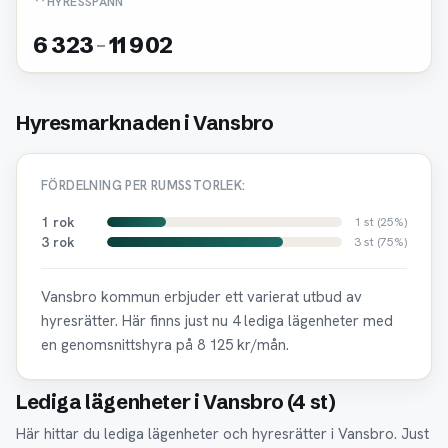
HYRESSPANN
6 323
-
11 902
Hyresmarknaden i Vansbro
FÖRDELNING PER RUMSSTORLEK:
1 rok
1 st (25%)
3 rok
3 st (75%)
Vansbro kommun erbjuder ett varierat utbud av
hyresrätter. Här finns just nu 4 lediga lägenheter med
en genomsnittshyra på 8 125 kr/mån.
Lediga lägenheter i Vansbro (4 st)
Här hittar du lediga lägenheter och hyresrätter i Vansbro. Just