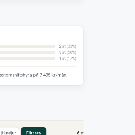
2 st (33%)
3 st (50%)
1 st (17%)
 genomsnittshyra på 7 435 kr/mån.
Husdjur
Filtrera
6
st