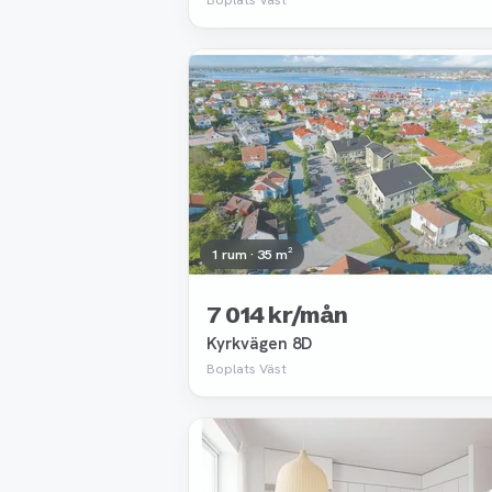
Borttagen
1 rum · 35 m²
7 014 kr/mån
Kyrkvägen 8D
Boplats Väst
Borttagen