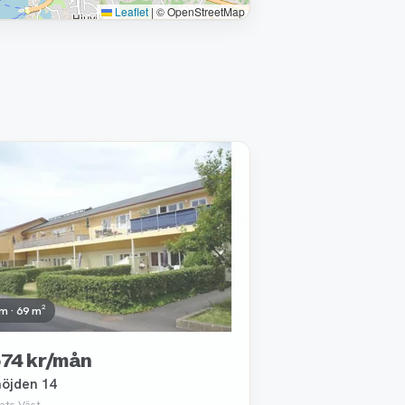
Leaflet
|
© OpenStreetMap
ttagen
m · 69 m²
574 kr/mån
höjden 14
ats Väst