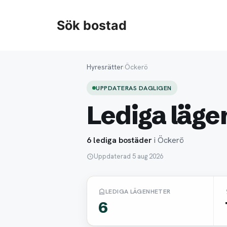
Hoppa
till
Sök bostad
innehåll
Hyresrätter
›
Öckerö
UPPDATERAS DAGLIGEN
Lediga läge
6 lediga bostäder
i Öckerö
Uppdaterad 5 aug 2026
LEDIGA LÄGENHETER
6