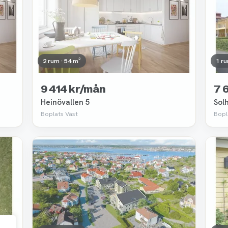
2 rum · 54 m²
1 ru
9 414 kr/mån
7 
Heinövallen 5
Sol
Boplats Väst
Bopl
Borttagen
Bor