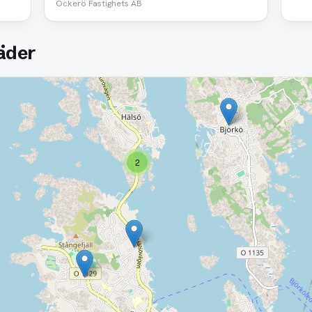
Öckerö Fastighets AB
täder
2