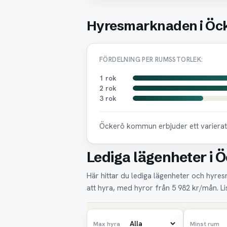
Hyresmarknaden i Öc
FÖRDELNING PER RUMSSTORLEK:
1 rok
2 rok
3 rok
Öckerö kommun erbjuder ett varierat 
Lediga lägenheter i Ö
Här hittar du lediga lägenheter och hyresr
att hyra, med hyror från 5 982 kr/mån. L
Max hyra
Minst rum