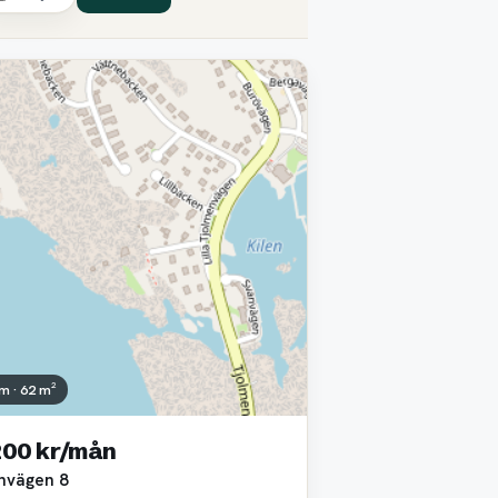
m · 62 m²
200 kr/mån
nvägen 8