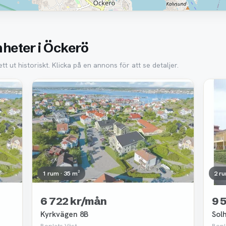
heter i Öckerö
 ut historiskt. Klicka på en annons för att se detaljer.
Borttagen
Bor
1 rum · 35 m²
2 ru
6 722 kr/mån
9 
Kyrkvägen 8B
Sol
Boplats Väst
Bopl