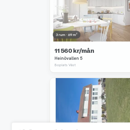
3 rum · 69 m²
11 560 kr/mån
Heinövallen 5
Boplats Väst
Borttagen