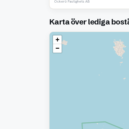
Öckerö Fastighets AB
Karta över lediga bos
+
−