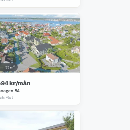
ttagen
m · 33 m²
694 kr/mån
kvägen 8A
ats Väst
ttagen