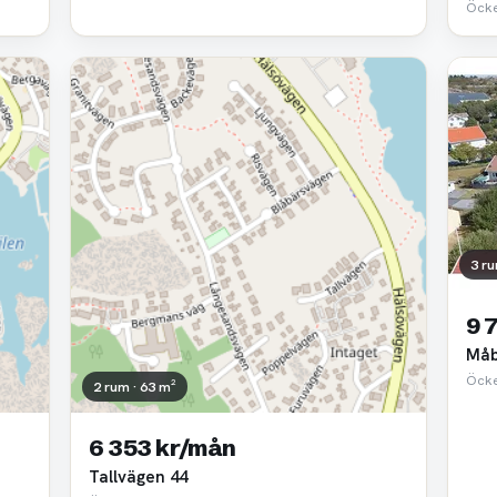
Öcke
3 ru
9 
Måb
Öcke
2 rum · 63 m²
6 353 kr/mån
Tallvägen 44