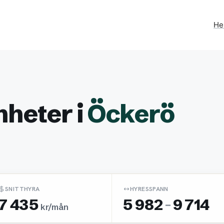
H
nheter i
Öckerö
SNITTHYRA
HYRESSPANN
7 435
5 982
-
9 714
kr/mån