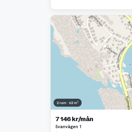
2 rum · 62 m²
7 146 kr/mån
Svanvägen 1