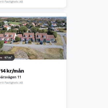
rö Fastighets AB
m · 97 m²
714 kr/mån
ärsvägen 11
rö Fastighets AB