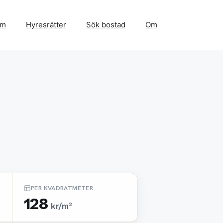
em
Hyresrätter
Sök bostad
Om
PER KVADRATMETER
128
kr/m²