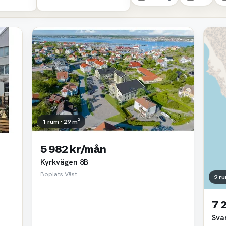
1 rum · 29 m²
5 982 kr/mån
Kyrkvägen 8B
Boplats Väst
2 ru
7 
Sva