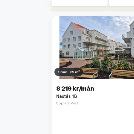
1 rum · 35 m²
8 219 kr/mån
Nästås 1B
Boplats Väst