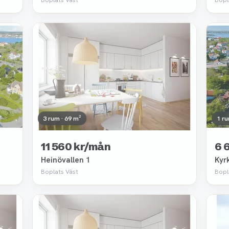
Borttagen
Bor
3 rum · 69 m²
1 ru
11 560 kr/mån
6 
Heinövallen 1
Kyr
Boplats Väst
Bopl
Borttagen
Bor