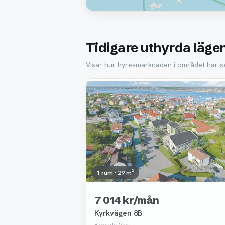
Tidigare uthyrda lägen
Visar hur hyresmarknaden i området har sett
Borttagen
1 rum · 29 m²
7 014 kr/mån
Kyrkvägen 8B
Boplats Väst