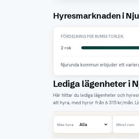
Hyresmarknaden i Nj
FÖRDELNING PER RUMSSTORLEK:
2 rok
Njurunda kommun erbjuder ett varierat
Lediga lägenheter i N
Här hittar du lediga lägenheter och hyresr
att hyra, med hyror från 6 315 kr/mån. L
Max hyra
Minst rum