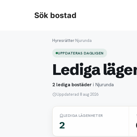
Hoppa
till
Sök bostad
innehåll
Hyresrätter
›
Njurunda
UPPDATERAS DAGLIGEN
Lediga läge
2 lediga bostäder
i Njurunda
Uppdaterad 8 aug 2026
LEDIGA LÄGENHETER
2