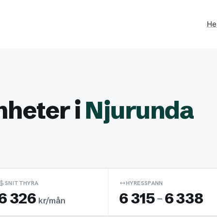
H
nheter i
Njurunda
SNITTHYRA
HYRESSPANN
6 326
6 315
-
6 338
kr/mån