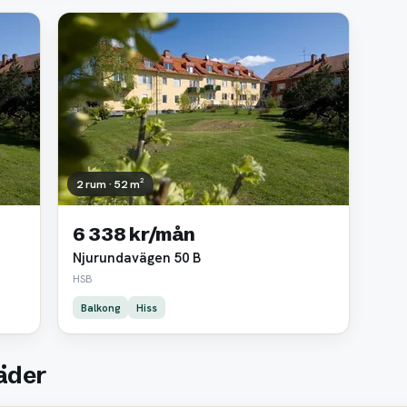
2 rum · 52 m²
6 338 kr/mån
Njurundavägen 50 B
HSB
Balkong
Hiss
täder