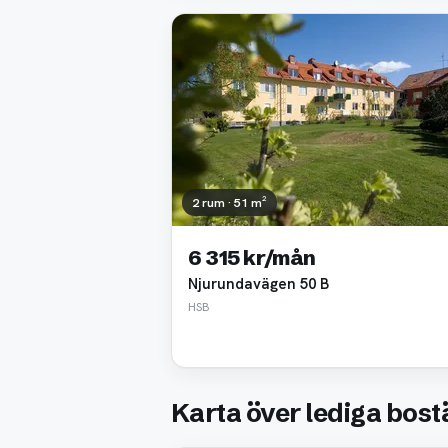
2 rum · 51 m²
6 315 kr/mån
Njurundavägen 50 B
HSB
Karta över lediga bos