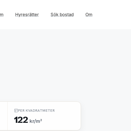
em
Hyresrätter
Sök bostad
Om
PER KVADRATMETER
122
kr/m²