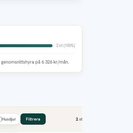
2 st (100%)
en genomsnittshyra på 6 326 kr/mån.
Husdjur
Filtrera
2
st