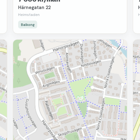
Härnegatan 22
Heimstaden
Balkong
Borttagen