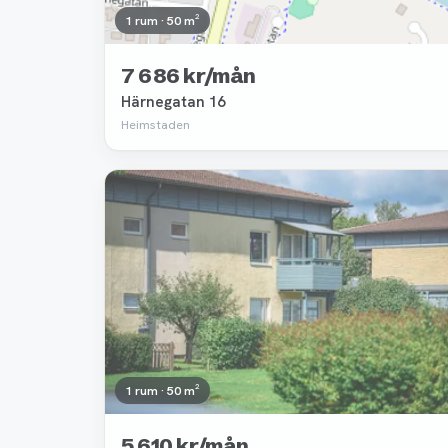
1 rum · 50 m²
7 686 kr/mån
Härnegatan 16
Heimstaden
Borttagen
1 rum · 50 m²
5 610 kr/mån