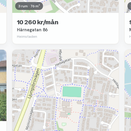
3 rum · 76 m²
10 260 kr/mån
Härnegatan 86
Heimstaden
Borttagen