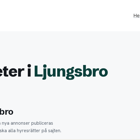
H
ter i
Ljungsbro
sbro
en nya annonser publiceras
ka alla hyresrätter på sajten.