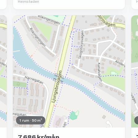
Heimstaden
Borttagen
1 rum · 50 m²
7 686 kr/mån