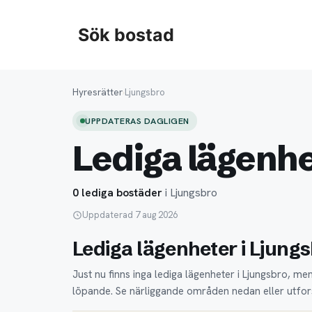
Hoppa
till
Sök bostad
innehåll
Hyresrätter
›
Ljungsbro
UPPDATERAS DAGLIGEN
Lediga lägenhe
0 lediga bostäder
i Ljungsbro
Uppdaterad 7 aug 2026
Lediga lägenheter i Ljung
Just nu finns inga lediga lägenheter i Ljungsbro, m
löpande. Se närliggande områden nedan eller utfors