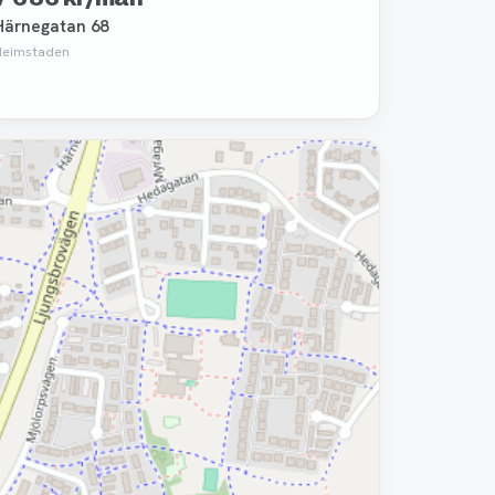
Härnegatan 68
Heimstaden
Borttagen