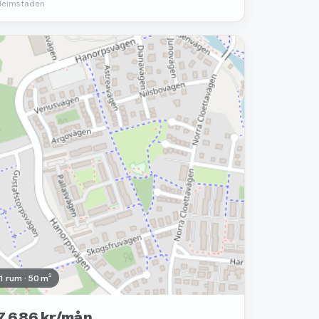
Heimstaden
Borttagen
1 rum · 50 m²
7 686 kr/mån