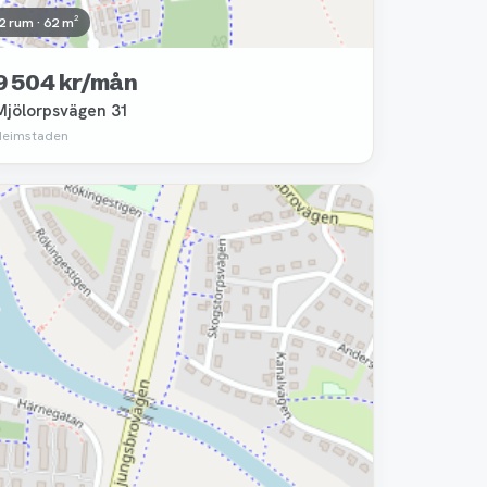
2 rum · 62 m²
9 504 kr/mån
Mjölorpsvägen 31
Heimstaden
Borttagen