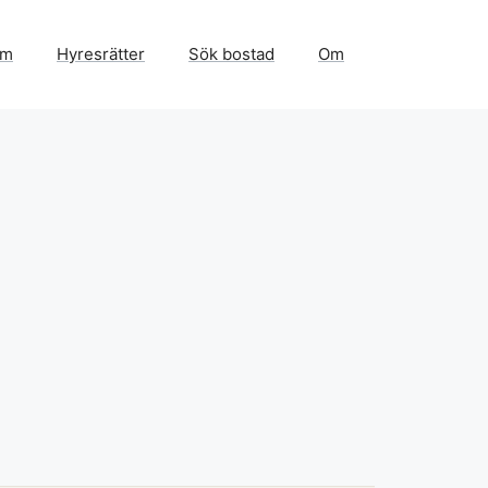
em
Hyresrätter
Sök bostad
Om