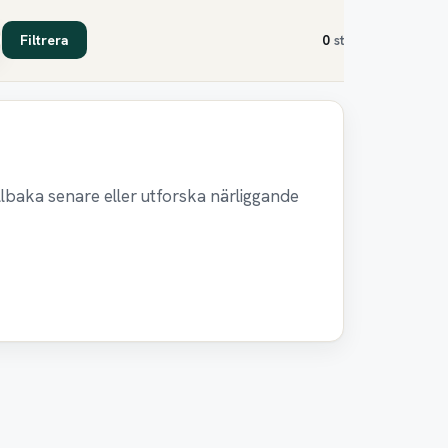
Filtrera
0
st
illbaka senare eller utforska närliggande