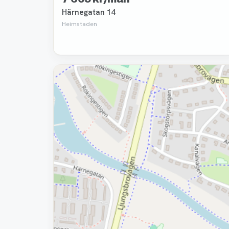
Härnegatan 14
Heimstaden
Borttagen