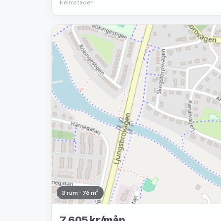
Heimstaden
Borttagen
3 rum · 76 m²
7 605 kr/mån