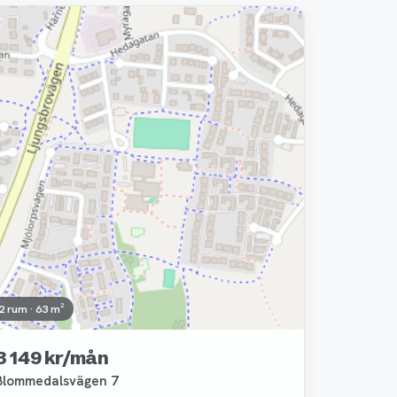
Borttagen
2 rum · 63 m²
8 149 kr/mån
Blommedalsvägen 7