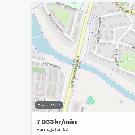
Borttagen
2 rum · 61 m²
7 033 kr/mån
Härnegatan 52