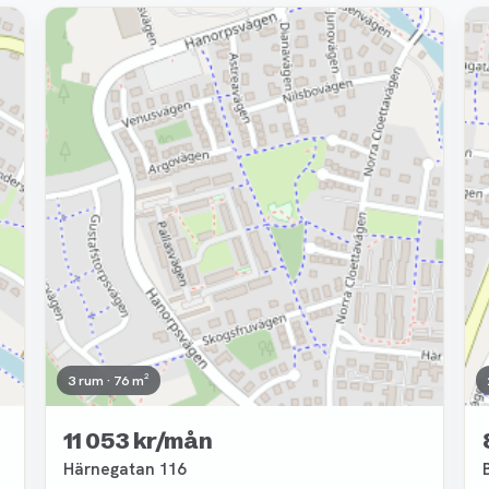
Borttagen
3 rum · 76 m²
11 053 kr/mån
Härnegatan 116