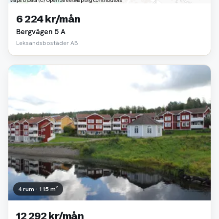
6 224 kr/mån
Bergvägen 5 A
Leksandsbostäder AB
4 rum · 115 m²
12 292 kr/mån