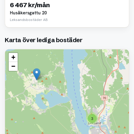
6 467 kr/mån
Husåkersgattu 20
Leksandsbostäder AB
Karta över lediga bostäder
+
−
3