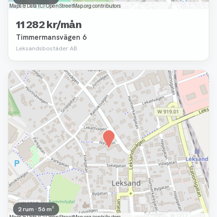
11 282 kr/mån
Timmermansvägen 6
Leksandsbostäder AB
Borttagen
2 rum · 56 m²