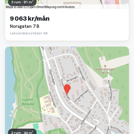
3 rum · 81 m²
9 063 kr/mån
Norsgatan 7 B
Leksandsbostäder AB
2 rum · 46 m²