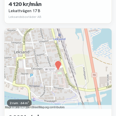
4 120 kr/mån
Lekattvägen 17 B
Leksandsbostäder AB
Borttagen
2 rum · 64 m²