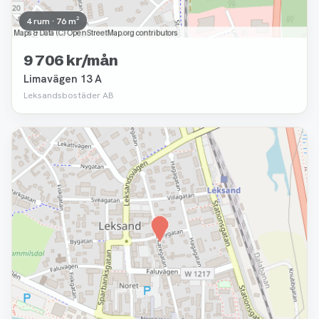
4 rum · 76 m²
9 706 kr/mån
Limavägen 13 A
Leksandsbostäder AB
Borttagen