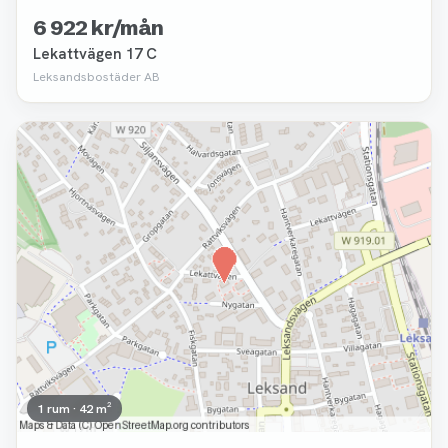
6 922 kr/mån
Lekattvägen 17 C
Leksandsbostäder AB
Borttagen
1 rum · 42 m²