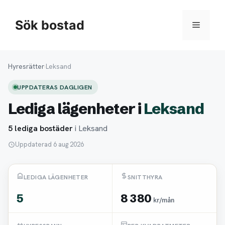
Hoppa
till
Sök bostad
Meny
innehåll
Hyresrätter
›
Leksand
UPPDATERAS DAGLIGEN
Lediga lägenheter i
Leksand
5 lediga bostäder
i Leksand
Uppdaterad 6 aug 2026
LEDIGA LÄGENHETER
SNITTHYRA
5
8 380
kr/mån