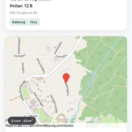
Hvilan 12 B
Nils Skoglund AB
Balkong
Hiss
2 rum · 63 m²