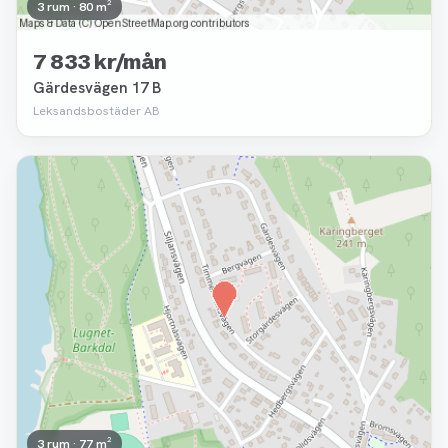
3 rum · 80 m²
7 833 kr/mån
Gärdesvägen 17 B
Leksandsbostäder AB
Borttagen
3 rum · 77 m²