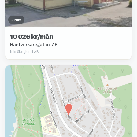
3 rum
10 026 kr/mån
Hantverkaregatan 7 B
Nils Skoglund AB
Borttagen