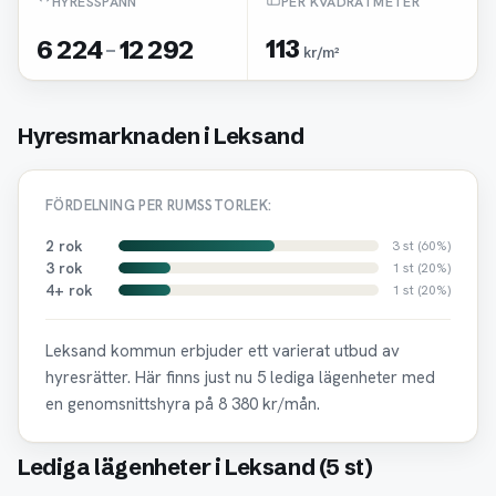
HYRESSPANN
PER KVADRATMETER
6 224
-
12 292
113
kr/m²
Hyresmarknaden i Leksand
FÖRDELNING PER RUMSSTORLEK:
2 rok
3 st (60%)
3 rok
1 st (20%)
4+ rok
1 st (20%)
Leksand kommun erbjuder ett varierat utbud av
hyresrätter. Här finns just nu 5 lediga lägenheter med
en genomsnittshyra på 8 380 kr/mån.
Lediga lägenheter i Leksand (5 st)