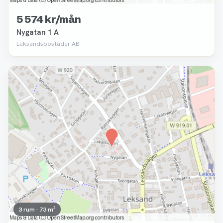
5 574 kr/mån
Nygatan 1 A
Leksandsbostäder AB
Borttagen
3 rum · 73 m²