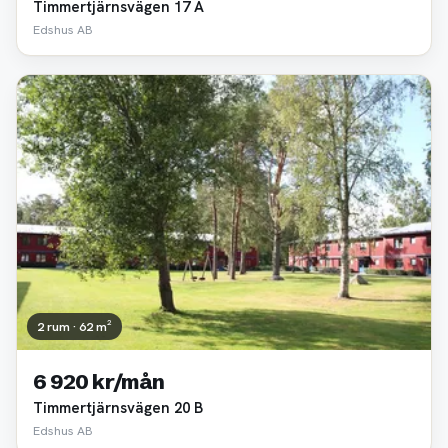
Timmertjärnsvägen 17 A
Edshus AB
2 rum · 62 m²
6 920 kr/mån
Timmertjärnsvägen 20 B
Edshus AB