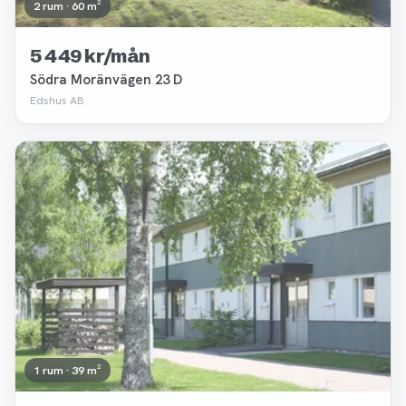
2 rum · 60 m²
5 449 kr/mån
Södra Moränvägen 23 D
Edshus AB
Borttagen
1 rum · 39 m²