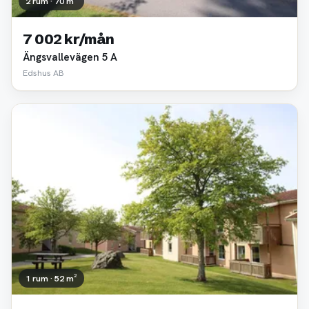
2 rum · 70 m²
7 002 kr/mån
Ängsvallevägen 5 A
Edshus AB
1 rum · 52 m²