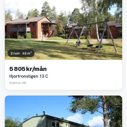
2 rum · 62 m²
5 805 kr/mån
Hjortronstigen 13 C
Edshus AB