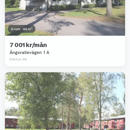
2 rum · 66 m²
7 001 kr/mån
Ängsvallevägen 1 A
Edshus AB
Borttagen