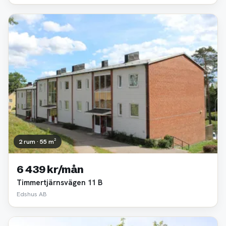
2 rum · 55 m²
6 439 kr/mån
Timmertjärnsvägen 11 B
Edshus AB