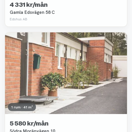
4 331 kr/mån
Gamla Edsvägen 58 C
Edshus AB
Borttagen
1 rum · 41 m²
5 580 kr/mån
Södra Moränvägen 10