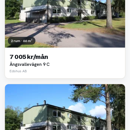
2 rum · 66 m²
7 005 kr/mån
Ängsvallevägen 9 C
Edshus AB