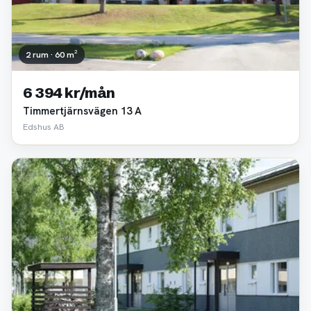
2 rum · 60 m²
6 394 kr/mån
Timmertjärnsvägen 13 A
Edshus AB