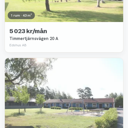
1 rum · 43 m²
5 023 kr/mån
Timmertjärnsvägen 20 A
Edshus AB
Borttagen