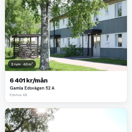
2 rum · 63 m²
6 401 kr/mån
Gamla Edsvägen 52 A
Edshus AB