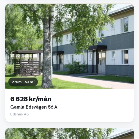
2 rum · 63 m²
6 628 kr/mån
Gamla Edsvägen 56 A
Edshus AB