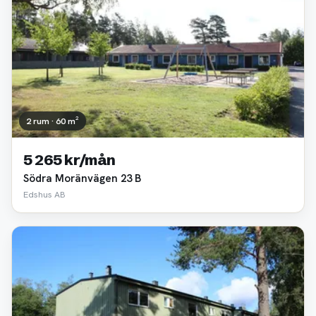
2 rum · 60 m²
5 265 kr/mån
Södra Moränvägen 23 B
Edshus AB