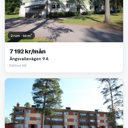
2 rum · 66 m²
7 192 kr/mån
Ängsvallevägen 9 A
Edshus AB