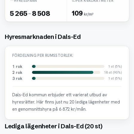
HYRESSPANN
PER KVADRATMETER
5 265
-
8 508
109
kr/m²
Hyresmarknaden i Dals-Ed
FÖRDELNING PER RUMSSTORLEK:
1 rok
1 st (5%)
2 rok
18 st (90%)
3 rok
1 st (5%)
Dals-Ed kommun erbjuder ett varierat utbud av
hyresrätter. Här finns just nu 20 lediga lägenheter med
en genomsnittshyra på 6 872 kr/mån.
Lediga lägenheter i Dals-Ed (20 st)