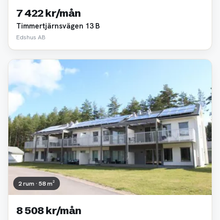
7 422 kr/mån
Timmertjärnsvägen 13 B
Edshus AB
2 rum · 58 m²
8 508 kr/mån