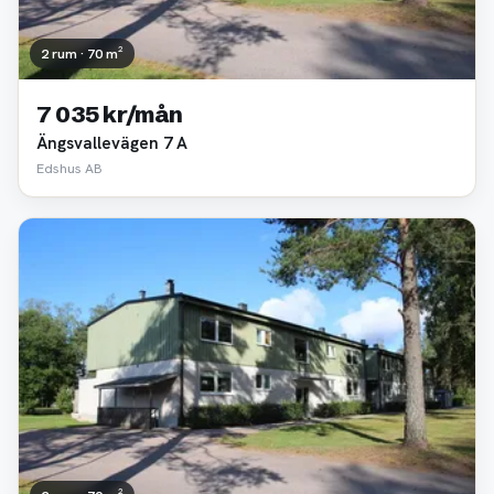
2 rum · 70 m²
7 035 kr/mån
Ängsvallevägen 7 A
Edshus AB