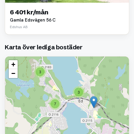
6 401 kr/mån
Gamla Edsvägen 56 C
Edshus AB
Karta över lediga bostäder
+
3
−
3
7