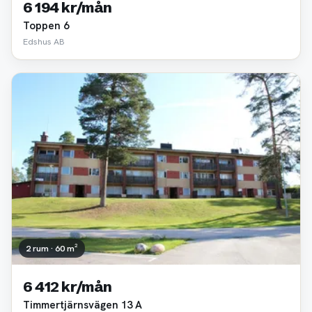
6 194 kr/mån
Toppen 6
Edshus AB
2 rum · 60 m²
6 412 kr/mån
Timmertjärnsvägen 13 A