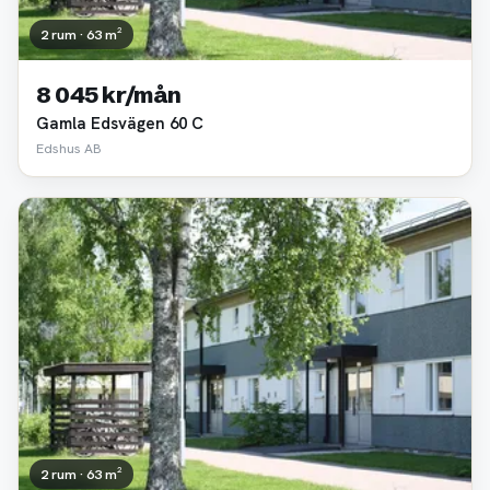
2 rum · 63 m²
8 045 kr/mån
Gamla Edsvägen 60 C
Edshus AB
2 rum · 63 m²