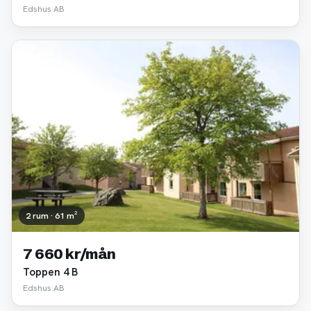
Edshus AB
2 rum · 61 m²
7 660 kr/mån
Toppen 4 B
Edshus AB