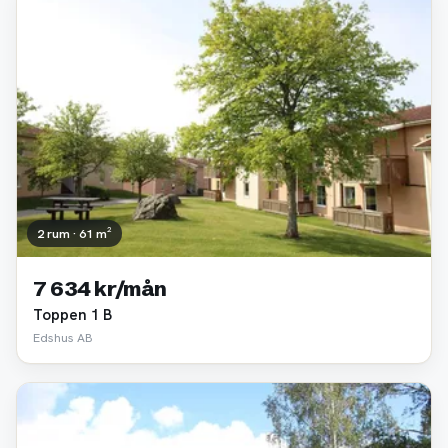
2 rum · 61 m²
7 634 kr/mån
Toppen 1 B
Edshus AB