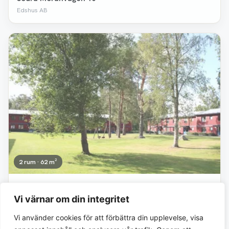
Edshus AB
Borttagen
2 rum · 62 m²
7 149 kr/mån
Vi värnar om din integritet
Timmertjärnsvägen 20 B
Edshus AB
Vi använder cookies för att förbättra din upplevelse, visa