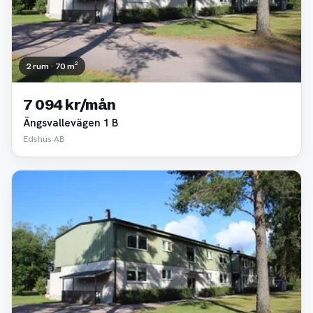
2 rum · 70 m²
7 094 kr/mån
Ängsvallevägen 1 B
Edshus AB