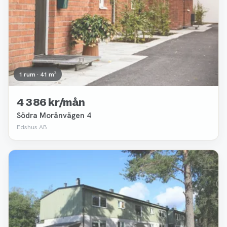
1 rum · 41 m²
4 386 kr/mån
Södra Moränvägen 4
Edshus AB
Borttagen