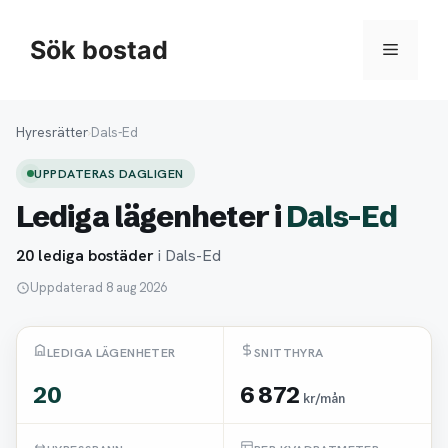
Hoppa
till
Sök bostad
Meny
innehåll
Hyresrätter
›
Dals-Ed
UPPDATERAS DAGLIGEN
Lediga lägenheter i
Dals-Ed
20 lediga bostäder
i Dals-Ed
Uppdaterad 8 aug 2026
LEDIGA LÄGENHETER
SNITTHYRA
20
6 872
kr/mån