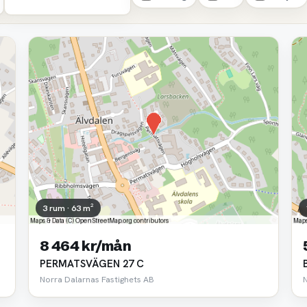
3 rum · 63 m²
8 464 kr/mån
PERMATSVÄGEN 27 C
Norra Dalarnas Fastighets AB