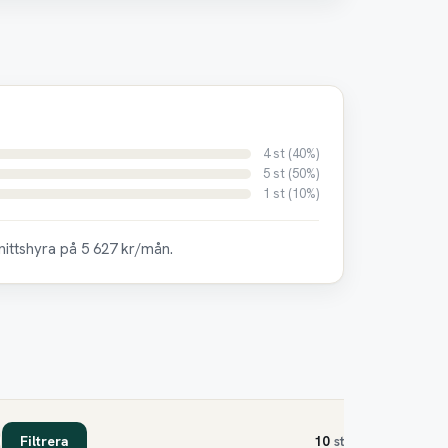
4 st (40%)
5 st (50%)
1 st (10%)
nittshyra på 5 627 kr/mån.
Filtrera
10
st