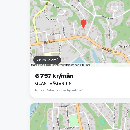
2 rum · 62 m²
6 757 kr/mån
GLÄNTVÄGEN 1 N
Norra Dalarnas Fastighets AB