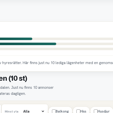
n
 hyresrätter. Här finns just nu 10 lediga lägenheter med en genoms
n (10 st)
vdalen. Just nu finns 10 annonser
ateras dagligen.
Balkong
Hiss
Husdjur
Minst yta