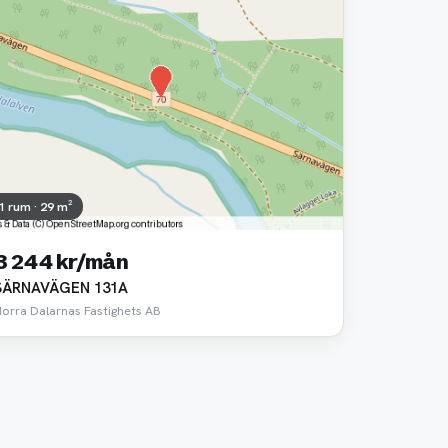
1 rum · 29 m²
3 244 kr/mån
SÄRNAVÄGEN 131A
Norra Dalarnas Fastighets AB