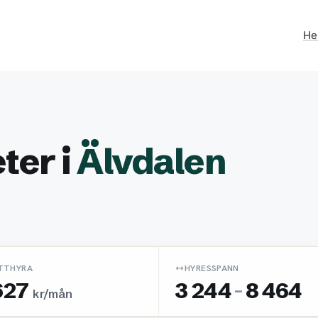
H
ter i
Älvdalen
TTHYRA
HYRESSPANN
627
3 244
-
8 464
kr/mån