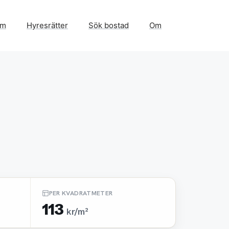
em
Hyresrätter
Sök bostad
Om
PER KVADRATMETER
113
kr/m²