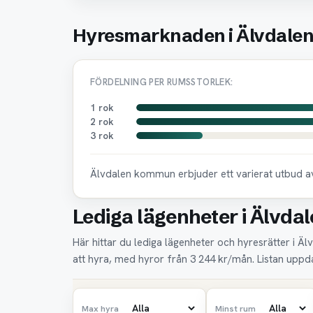
Hyresmarknaden i Älvdale
FÖRDELNING PER RUMSSTORLEK:
1 rok
2 rok
3 rok
Älvdalen kommun erbjuder ett varierat utbud av
Lediga lägenheter i Älvdale
Här hittar du lediga lägenheter och hyresrätter i Äl
att hyra, med hyror från 3 244 kr/mån. Listan uppd
Max hyra
Minst rum