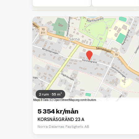
2 rum · 55 m²
5 354 kr/mån
KORSNÄSGRÄND 23 A
Norra Dalarnas Fastighets AB