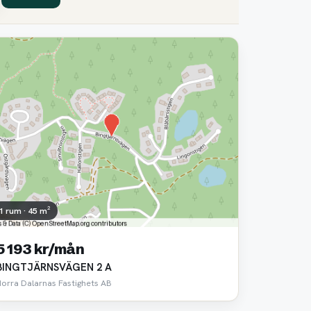
1 rum · 45 m²
5 193 kr/mån
BINGTJÄRNSVÄGEN 2 A
Norra Dalarnas Fastighets AB