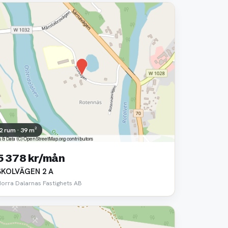
2 rum · 39 m²
5 378 kr/mån
SKOLVÄGEN 2 A
Norra Dalarnas Fastighets AB