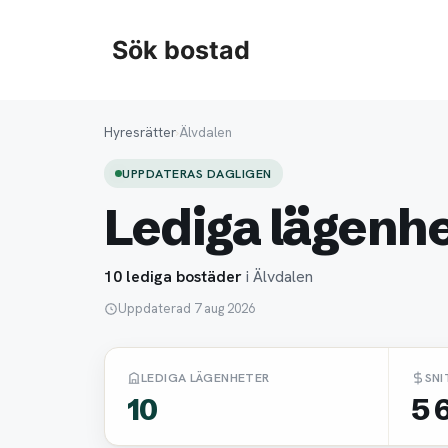
Hoppa
till
Sök bostad
innehåll
Hyresrätter
›
Älvdalen
UPPDATERAS DAGLIGEN
Lediga lägenhe
10 lediga bostäder
i Älvdalen
Uppdaterad 7 aug 2026
LEDIGA LÄGENHETER
SNI
10
5 