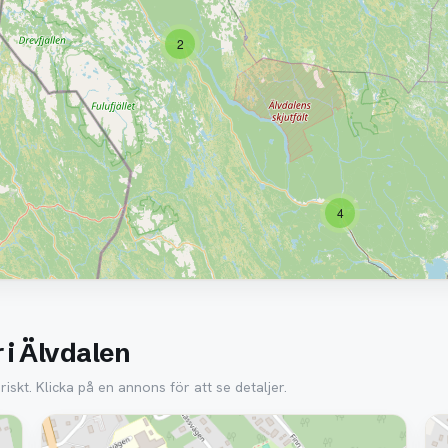
2
4
 i Älvdalen
iskt. Klicka på en annons för att se detaljer.
Borttagen