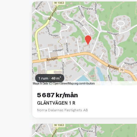
1 rum · 48 m²
5 687 kr/mån
GLÄNTVÄGEN 1 R
Norra Dalarnas Fastighets AB