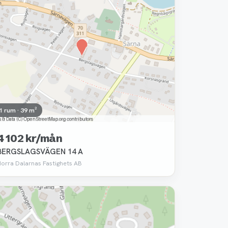
1 rum · 39 m²
4 102 kr/mån
BERGSLAGSVÄGEN 14 A
Norra Dalarnas Fastighets AB
Borttagen