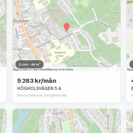
2 rum · 44 m²
5 283 kr/mån
HÖGHOLSVÄGEN 5 A
Norra Dalarnas Fastighets AB
Borttagen