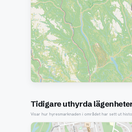
Tidigare uthyrda lägenheter
Visar hur hyresmarknaden i området har sett ut histor
Borttagen