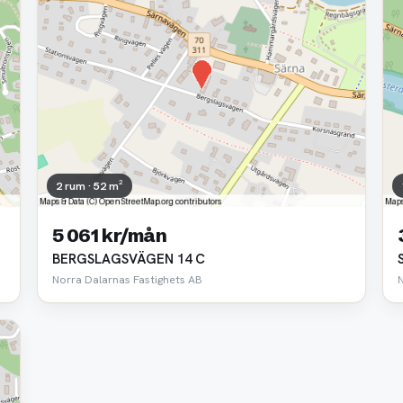
2 rum · 52 m²
5 061 kr/mån
BERGSLAGSVÄGEN 14 C
Norra Dalarnas Fastighets AB