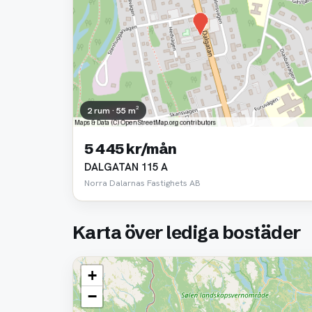
2 rum · 55 m²
5 445 kr/mån
DALGATAN 115 A
Norra Dalarnas Fastighets AB
Karta över lediga bostäder
+
−