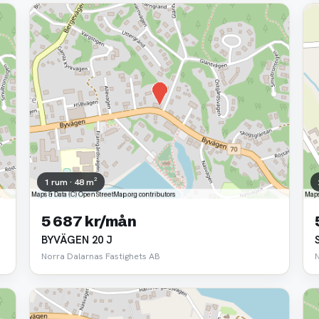
1 rum · 48 m²
5 687 kr/mån
BYVÄGEN 20 J
Norra Dalarnas Fastighets AB