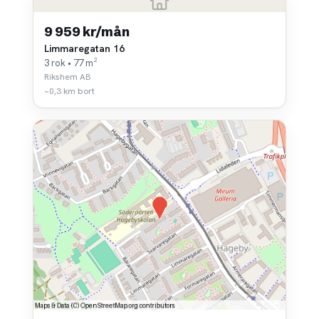
9 959 kr/mån
Limmaregatan 16
3 rok • 77 m²
Rikshem AB
~0,3 km bort