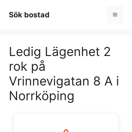
Hoppa
till
Sök bostad
Meny
innehåll
Ledig Lägenhet 2
rok på
Vrinnevigatan 8 A i
Norrköping