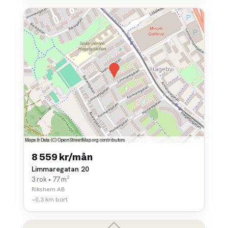
8 559 kr/mån
Limmaregatan 20
3 rok • 77 m²
Rikshem AB
~0,3 km bort