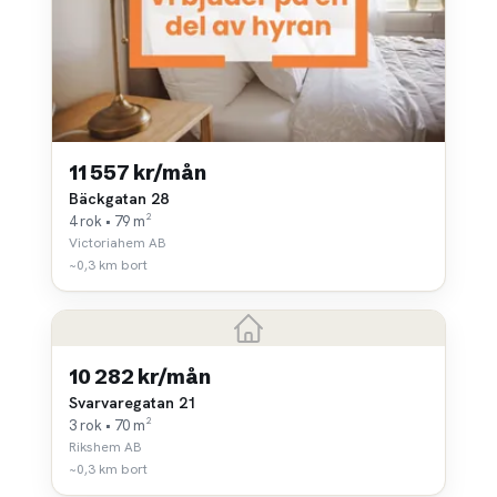
11 557 kr/mån
Bäckgatan 28
4 rok • 79 m²
Victoriahem AB
~0,3 km bort
10 282 kr/mån
Svarvaregatan 21
3 rok • 70 m²
Rikshem AB
~0,3 km bort