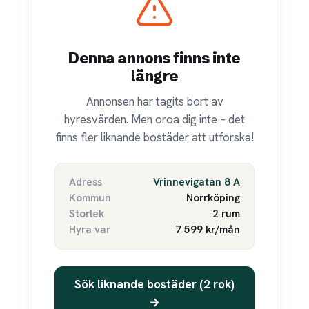
Denna annons finns inte
längre
Annonsen har tagits bort av
hyresvärden. Men oroa dig inte – det
finns fler liknande bostäder att utforska!
Adress
Vrinnevigatan 8 A
Kommun
Norrköping
Storlek
2 rum
Hyra var
7 599 kr/mån
Sök liknande bostäder (2 rok)
→