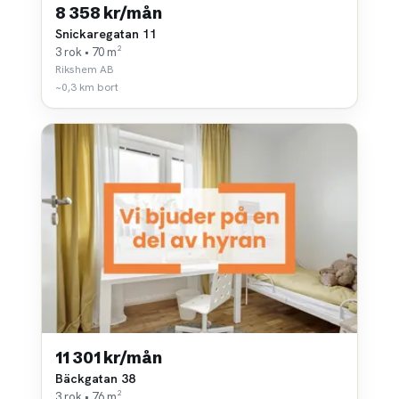
8 358 kr/mån
Snickaregatan 11
3 rok • 70 m²
Rikshem AB
~0,3 km bort
11 301 kr/mån
Bäckgatan 38
3 rok • 76 m²