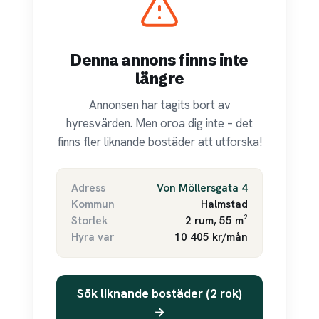
Denna annons finns inte
längre
Annonsen har tagits bort av
hyresvärden. Men oroa dig inte – det
finns fler liknande bostäder att utforska!
Adress
Von Möllersgata 4
Kommun
Halmstad
Storlek
2 rum, 55 m²
Hyra var
10 405 kr/mån
Sök liknande bostäder (2 rok)
→