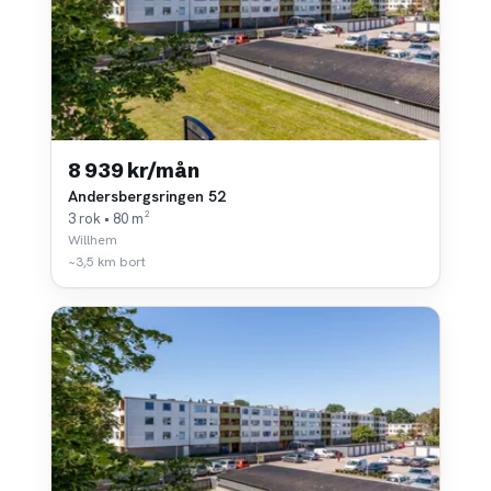
8 939 kr/mån
Andersbergsringen 52
3 rok • 80 m²
Willhem
~3,5 km bort