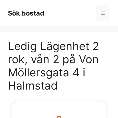
Hoppa
till
Sök bostad
Meny
innehåll
Ledig Lägenhet 2
rok, vån 2 på Von
Möllersgata 4 i
Halmstad