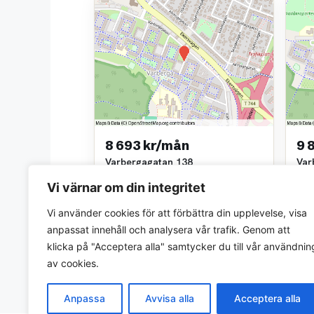
8 693 kr/mån
9 
Varbergagatan 138
Var
2 rok • 53 m²
3 ro
Vi värnar om din integritet
ÖrebroBostäder AB
Öre
~1,9 km bort
~1,9
Vi använder cookies för att förbättra din upplevelse, visa
anpassat innehåll och analysera vår trafik. Genom att
klicka på "Acceptera alla" samtycker du till vår användnin
av cookies.
Anpassa
Avvisa alla
Acceptera alla