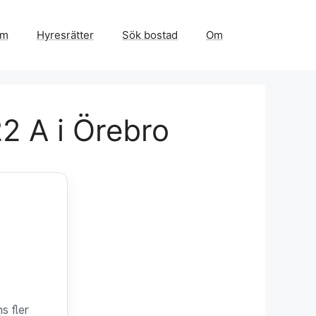
em
Hyresrätter
Sök bostad
Om
2 A i Örebro
s fler