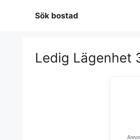
Hoppa
till
Sök bostad
innehåll
Ledig Lägenhet 3
Annon