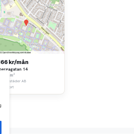
866 kr/mån
bergagatan 14
k • 73 m²
broBostäder AB
 km bort
g