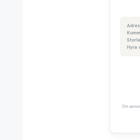
Adres
Komm
Storl
Hyra 
Om annons