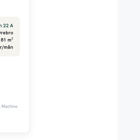
n 22 A
rebro
 81 m²
kr/mån
k Machine.