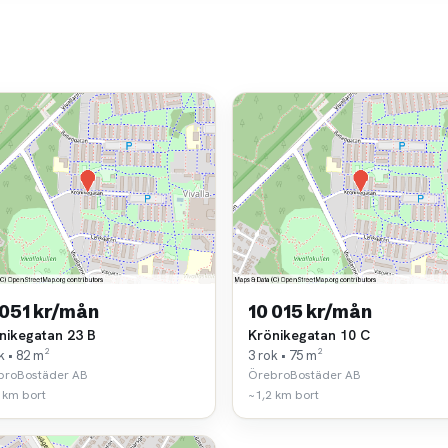
 051 kr/mån
10 015 kr/mån
nikegatan 23 B
Krönikegatan 10 C
k • 82 m²
3 rok • 75 m²
broBostäder AB
ÖrebroBostäder AB
 km bort
~1,2 km bort