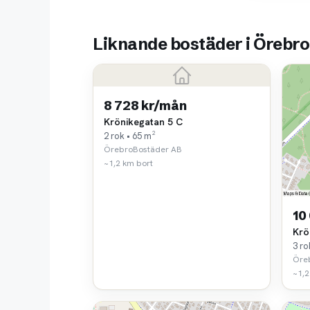
Liknande bostäder i Örebro
8 728 kr/mån
Krönikegatan 5 C
2 rok • 65 m²
ÖrebroBostäder AB
~1,2 km bort
10
Krö
3 ro
Öre
~1,2