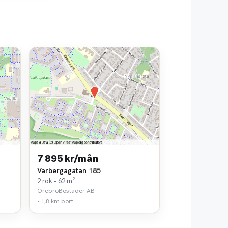
7 895 kr/mån
Varbergagatan 185
2 rok • 62 m²
ÖrebroBostäder AB
~1,8 km bort