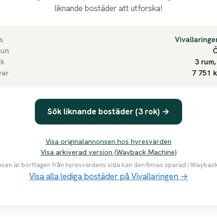
liknande bostäder att utforska!
s
Vivallaringe
un
Ö
ek
3 rum,
var
7 751 
Sök liknande bostäder (3 rok) →
Visa originalannonsen hos hyresvärden
Visa arkiverad version (Wayback Machine)
en är borttagen från hyresvärdens sida kan den finnas sparad i Waybac
Visa alla lediga bostäder på Vivallaringen →