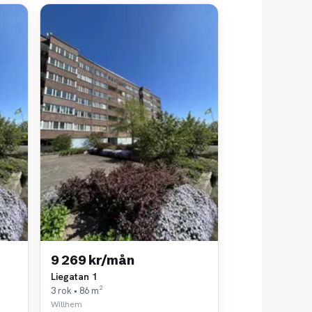
9 269 kr/mån
Liegatan 1
3 rok • 86 m²
Willhem