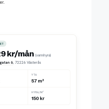
er.
ET
29 kr/mån
(varmhyra)
gatan 6
, 72226 Västerås
YTA
k
57 m²
HYRA/M²
150 kr