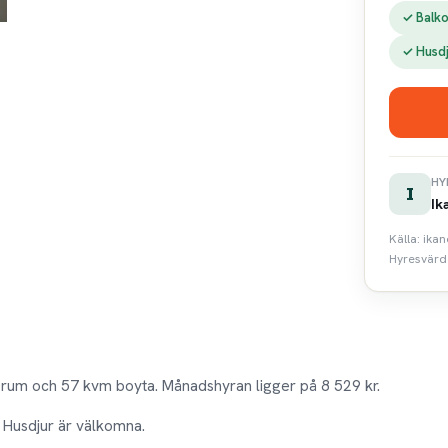
✓ Balk
✓ Husd
HY
I
Ik
Källa: ika
Hyresvärde
 rum och 57 kvm boyta. Månadshyran ligger på 8 529 kr.
. Husdjur är välkomna.