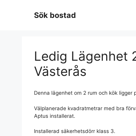
Hoppa
till
Sök bostad
innehåll
Ledig Lägenhet 2
Västerås
Denna lägenhet om 2 rum och kök ligger p
Välplanerade kvadratmetrar med bra förva
Aptus installerat.
Installerad säkerhetsdörr klass 3.