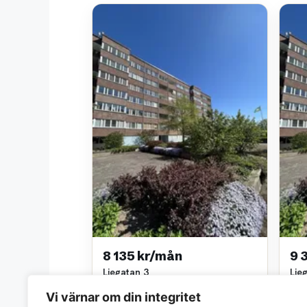
8 135 kr/mån
9 
Liegatan 3
Lie
2 rok • 67 m²
3 ro
Vi värnar om din integritet
Willhem
Wil