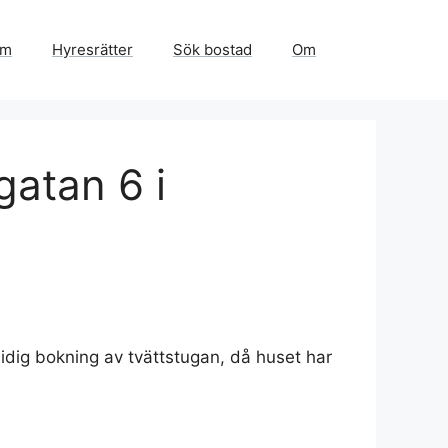
em
Hyresrätter
Sök bostad
Om
gatan 6 i
idig bokning av tvättstugan, då huset har