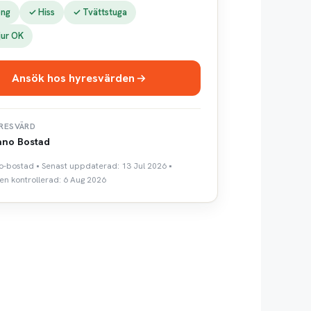
ong
✓ Hiss
✓ Tvättstuga
jur OK
Ansök hos hyresvärden
RESVÄRD
ano Bostad
no-bostad • Senast uppdaterad: 13 Jul 2026 •
n kontrollerad: 6 Aug 2026