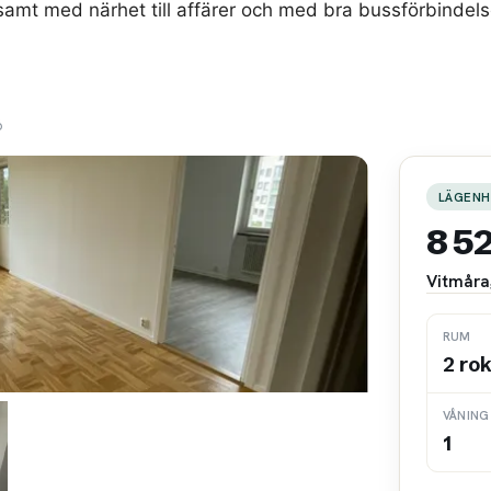
 samt med närhet till affärer och med bra bussförbindels
6
LÄGENH
8 5
Vitmåra
RUM
2 ro
VÅNING
1