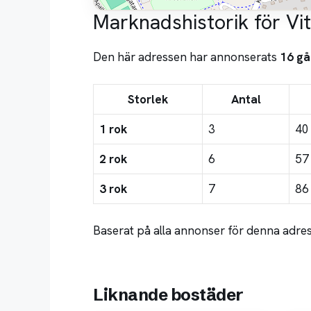
Marknadshistorik för Vi
Den här adressen har annonserats
16 gå
Storlek
Antal
1 rok
3
40
2 rok
6
57
3 rok
7
86
Baserat på alla annonser för denna adres
Liknande bostäder