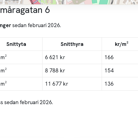
tmåragatan 6
nger
sedan februari 2026.
Snittyta
Snitthyra
kr/m²
 m²
6 621 kr
166
 m²
8 788 kr
154
 m²
11 677 kr
136
s sedan februari 2026.