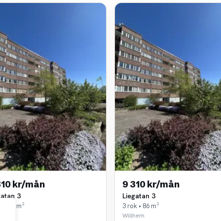
310 kr/mån
9 310 kr/mån
gatan 3
Liegatan 3
k • 86 m²
3 rok • 86 m²
lhem
Willhem