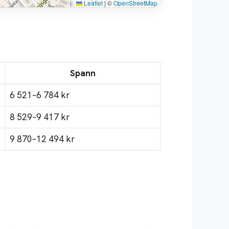
Leaflet
|
©
OpenStreetMap
Spann
6 521–6 784 kr
8 529–9 417 kr
9 870–12 494 kr