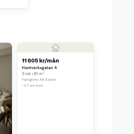
11 605 kr/mån
Hantverksgatan 4
3 rok • 81 m²
Fastighets AB Balder
~0,7 km bort