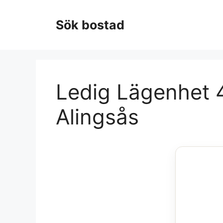
Hoppa
till
Sök bostad
innehåll
Ledig Lägenhet 4
Alingsås