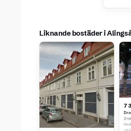
Liknande bostäder i Alings
7 
Dro
2 ro
Neo
~0,0