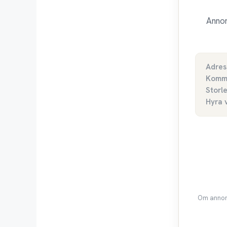
Annon
Adres
Komm
Storl
Hyra 
Om annons