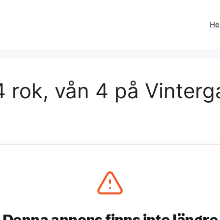
H
 rok, vån 4 på Vinterga
Denna annons finns inte längre