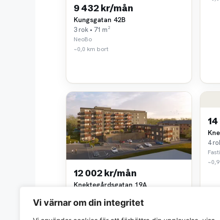
9 432 kr/mån
Kungsgatan 42B
3 rok • 71 m²
NeoBo
~0,0 km bort
14
Kne
4 ro
Fast
~0,9
12 002 kr/mån
Knektegårdsgatan 19A
3 rok • 72 m²
Vi värnar om din integritet
Fastighets AB Balder
~0,9 km bort