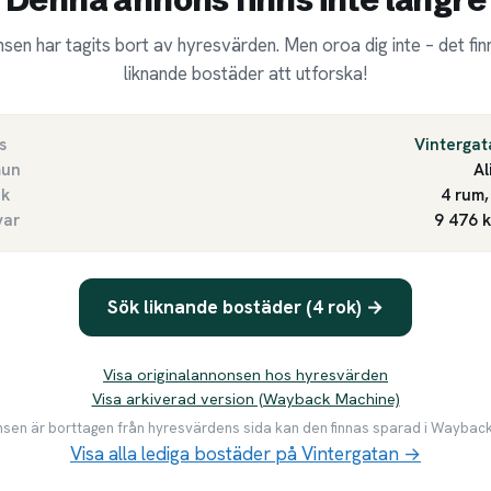
sen har tagits bort av hyresvärden. Men oroa dig inte – det finn
liknande bostäder att utforska!
s
Vintergat
un
Al
ek
4 rum,
var
9 476 
Sök liknande bostäder (4 rok) →
Visa originalannonsen hos hyresvärden
Visa arkiverad version (Wayback Machine)
en är borttagen från hyresvärdens sida kan den finnas sparad i Waybac
Visa alla lediga bostäder på Vintergatan →