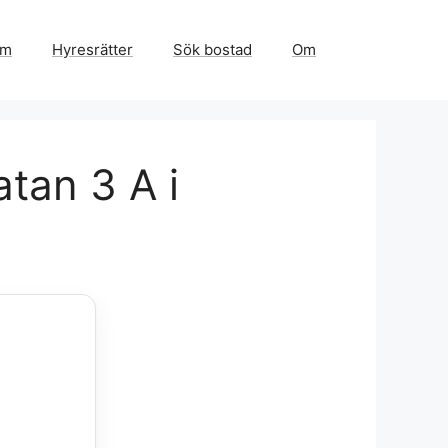
em
Hyresrätter
Sök bostad
Om
tan 3 A i