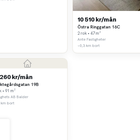
10 510 kr/mån
Östra Ringgatan 16C
2 rok • 47 m²
Ante Fastigheter
~0,3 km bort
 260 kr/mån
ktegårdsgatan 19B
k • 91 m²
ighets AB Balder
 km bort