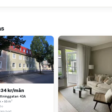
ås
334 kr/mån
ttninggatan 43A
k • 66 m²
Bo
 km bort