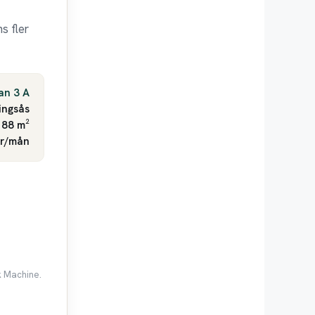
s fler
an 3 A
ingsås
 88 m²
kr/mån
k Machine.