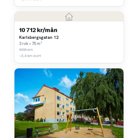
10 712 kr/mån
Karlsbergsgatan 12
3 rok • 70 m²
Willhem
~0,4 km bort