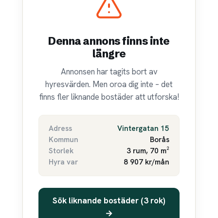
Denna annons finns inte
längre
Annonsen har tagits bort av
hyresvärden. Men oroa dig inte – det
finns fler liknande bostäder att utforska!
Adress
Vintergatan 15
Kommun
Borås
Storlek
3 rum, 70 m²
Hyra var
8 907 kr/mån
Sök liknande bostäder (3 rok)
→