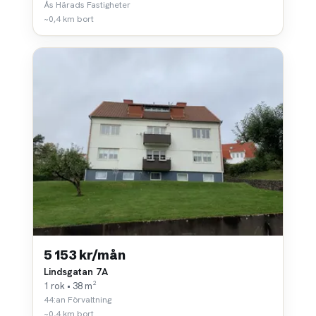
Ås Härads Fastigheter
~0,4 km bort
5 153 kr/mån
Lindsgatan 7A
1 rok • 38 m²
44:an Förvaltning
~0,4 km bort