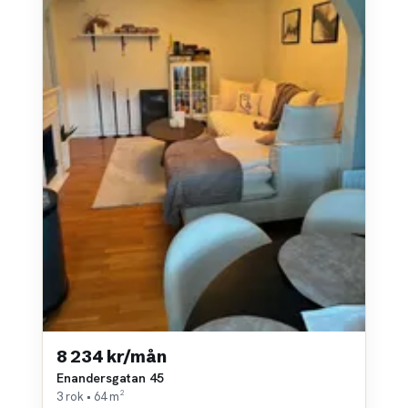
8 234 kr/mån
Enandersgatan 45
3 rok • 64 m²