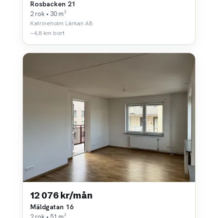
Rosbacken 21
2 rok • 30 m²
Katrineholm Lärkan AB
~4,8 km bort
12 076 kr/mån
Mäldgatan 16
2 rok • 51 m²