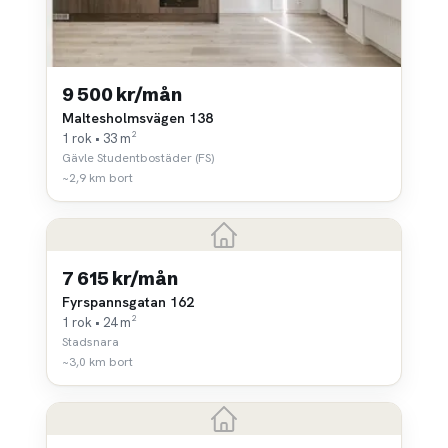
9 500 kr/mån
Maltesholmsvägen 138
1 rok • 33 m²
Gävle Studentbostäder (FS)
~2,9 km bort
7 615 kr/mån
Fyrspannsgatan 162
1 rok • 24 m²
Stadsnara
~3,0 km bort