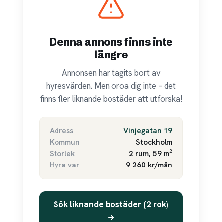
Denna annons finns inte
längre
Annonsen har tagits bort av
hyresvärden. Men oroa dig inte – det
finns fler liknande bostäder att utforska!
Adress
Vinjegatan 19
Kommun
Stockholm
Storlek
2 rum, 59 m²
Hyra var
9 260 kr/mån
Sök liknande bostäder (2 rok)
→