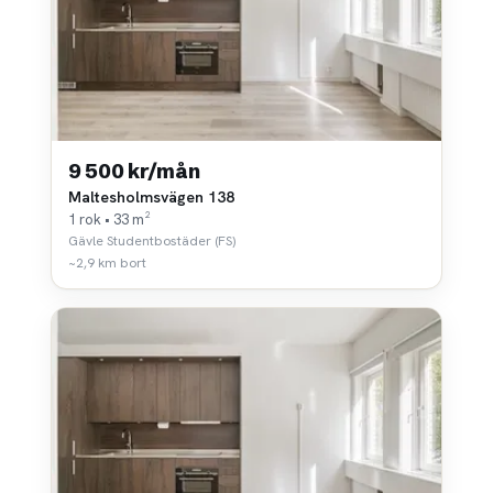
9 500 kr/mån
Maltesholmsvägen 138
1 rok • 33 m²
Gävle Studentbostäder (FS)
~2,9 km bort