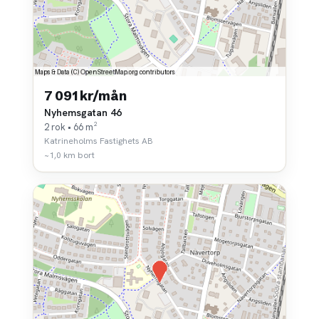
7 091 kr/mån
Nyhemsgatan 46
2 rok • 66 m²
Katrineholms Fastighets AB
~1,0 km bort