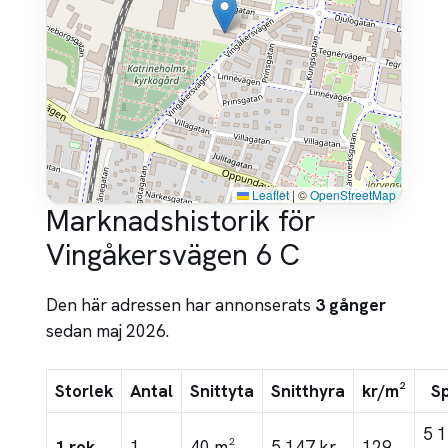
Leaflet
|
©
OpenStreetMap
Marknadshistorik för
Vingåkersvägen 6 C
Den här adressen har annonserats
3 gånger
sedan maj 2026.
Storlek
Antal
Snittyta
Snitthyra
kr/m²
S
5 
1 rok
1
40 m²
5 147 kr
129