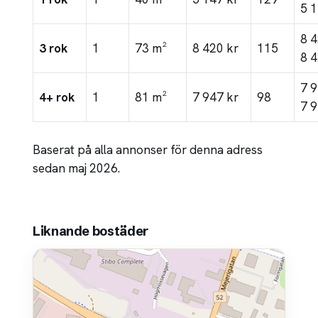
5 1
8 
3 rok
1
73 m²
8 420 kr
115
8 4
7 
4+ rok
1
81 m²
7 947 kr
98
7 9
Baserat på alla annonser för denna adress
sedan maj 2026.
Liknande bostäder