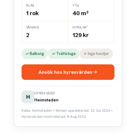
RUM
YTA
1 rok
40 m²
VÅNING
HYRA/M²
2
129 kr
✓ Balkong
✓ Tvättstuga
✗ Inga husdjur
Ansök hos hyresvärden
HYRESVÄRD
H
Heimstaden
Källa: heimstaden • Senast uppdaterad: 22 Jul 2026 •
Hyresvärden kontrollerad: 8 Aug 2026