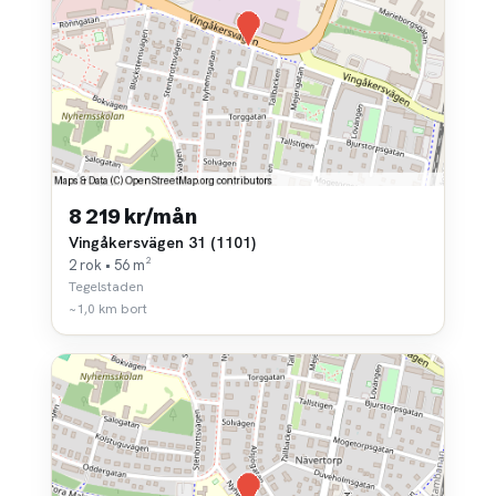
8 219 kr/mån
Vingåkersvägen 31 (1101)
2 rok • 56 m²
Tegelstaden
~1,0 km bort