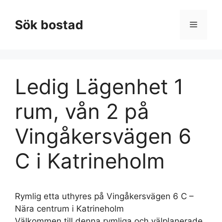
Hoppa
till
Sök bostad
Meny
innehåll
Ledig Lägenhet 1
rum, vån 2 på
Vingåkersvägen 6
C i Katrineholm
Rymlig etta uthyres på Vingåkersvägen 6 C –
Nära centrum i Katrineholm
Välkommen till denna rymliga och välplanerade