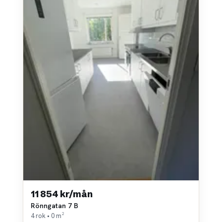
11 854 kr/mån
Rönngatan 7 B
4 rok • 0 m²