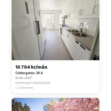
10 764 kr/mån
Oddergatan 38 A
3 rok • 0 m²
Hyreshuset i Katrineholm
~1,1 km bort