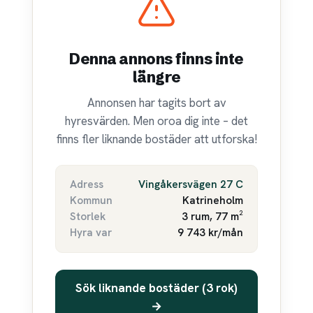
Denna annons finns inte
längre
Annonsen har tagits bort av
hyresvärden. Men oroa dig inte – det
finns fler liknande bostäder att utforska!
Adress
Vingåkersvägen 27 C
Kommun
Katrineholm
Storlek
3 rum, 77 m²
Hyra var
9 743 kr/mån
Sök liknande bostäder (3 rok)
→