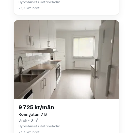
Hyreshuset i Katrineholm
~1,1 km bort
9 725 kr/mån
Rönngatan 7 B
3 rok • 0 m²
Hyreshuset i Katrineholm
~1,1 km bort