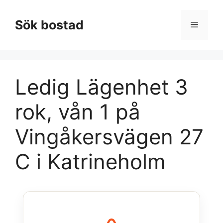
Hoppa
till
Sök bostad
Meny
innehåll
Ledig Lägenhet 3
rok, vån 1 på
Vingåkersvägen 27
C i Katrineholm