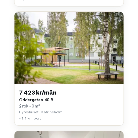
7 423 kr/mån
Oddergatan 40 B
2 rok • 0 m²
Hyreshuset i Katrineholm
~1,1 km bort