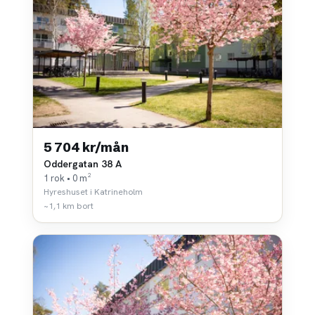
5 704 kr/mån
Oddergatan 38 A
1 rok • 0 m²
Hyreshuset i Katrineholm
~1,1 km bort