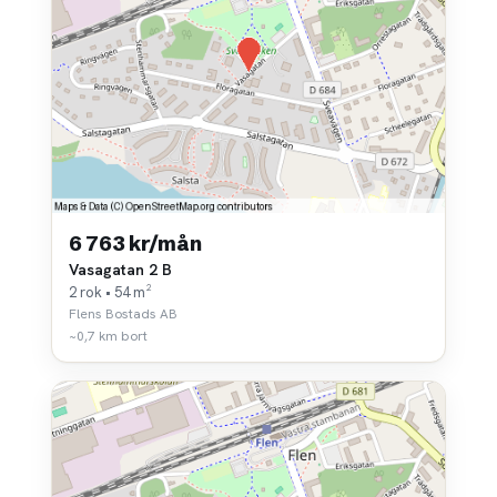
6 763 kr/mån
Vasagatan 2 B
2 rok • 54 m²
Flens Bostads AB
~0,7 km bort