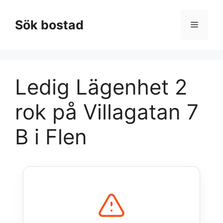
Hoppa
till
Sök bostad
Meny
innehåll
Ledig Lägenhet 2
rok på Villagatan 7
B i Flen