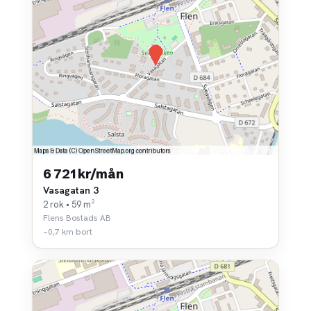
6 721 kr/mån
Vasagatan 3
2 rok • 59 m²
Flens Bostads AB
~0,7 km bort