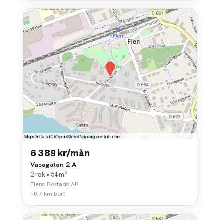
6 389 kr/mån
Vasagatan 2 A
2 rok • 54 m²
Flens Bostads AB
~0,7 km bort