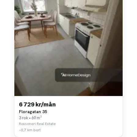
6 729 kr/mån
Floragatan 35
3 rok • 69 m²
Rossoneri Real Estate
~0,7 km bort