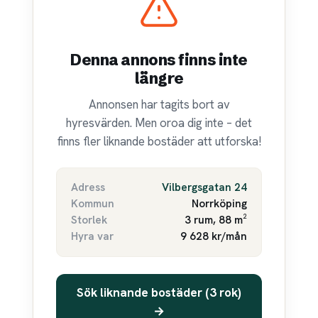
Denna annons finns inte
längre
Annonsen har tagits bort av
hyresvärden. Men oroa dig inte – det
finns fler liknande bostäder att utforska!
Adress
Vilbergsgatan 24
Kommun
Norrköping
Storlek
3 rum, 88 m²
Hyra var
9 628 kr/mån
Sök liknande bostäder (3 rok)
→