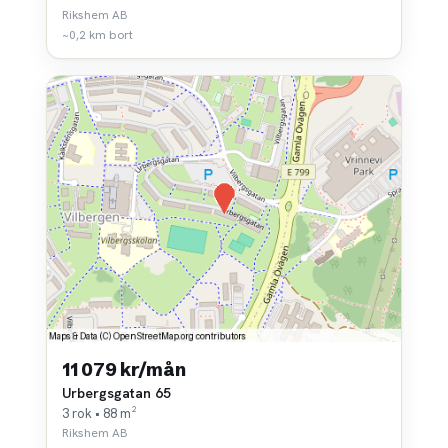
Rikshem AB
~0,2 km bort
11 079 kr/mån
Urbergsgatan 65
3 rok • 88 m²
Rikshem AB