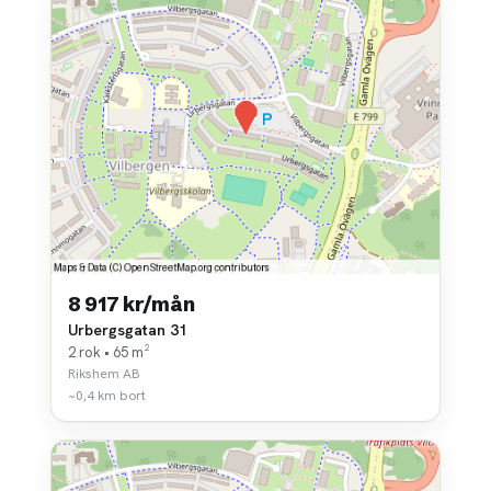
8 917 kr/mån
Urbergsgatan 31
2 rok • 65 m²
Rikshem AB
~0,4 km bort