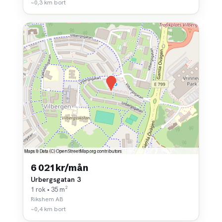
~0,3 km bort
6 021 kr/mån
Urbergsgatan 3
1 rok • 35 m²
Rikshem AB
~0,4 km bort