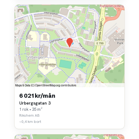
6 021 kr/mån
Urbergsgatan 3
1 rok • 35 m²
Rikshem AB
~0,4 km bort