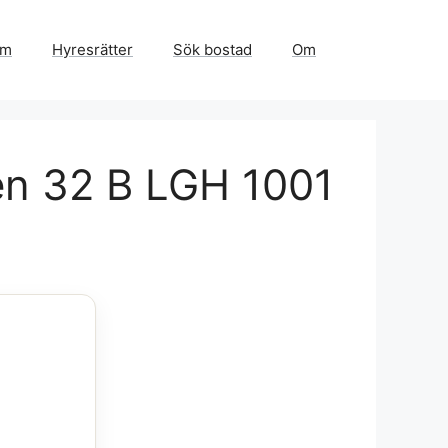
em
Hyresrätter
Sök bostad
Om
en 32 B LGH 1001