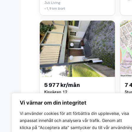
Juli Living
~1,9 km bort
5 977 kr/mån
7 
Kisvägen 12
Stu
1 rok • 16 m²
2 ro
Vi värnar om din integritet
Svedo Fastigheter AB
Kop
~3,8 km bort
~3,9
Vi använder cookies för att förbättra din upplevelse, visa
anpassat innehåll och analysera vår trafik. Genom att
klicka på "Acceptera alla" samtycker du till vår användnin