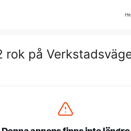
H
2 rok på Verkstadsväg
Denna annons finns inte längre