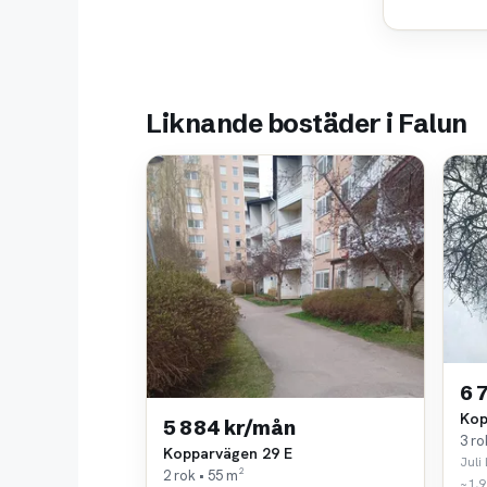
Liknande bostäder i Falun
6 
Kop
5 884 kr/mån
3 ro
Kopparvägen 29 E
Juli 
2 rok • 55 m²
~1,9