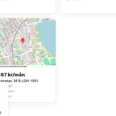
487 kr/mån
regatan 39 B LGH 1501
k • 63 m²
parstaden
 km bort
g