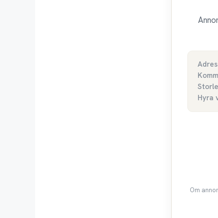
Annon
Adres
Komm
Storl
Hyra 
Om annons