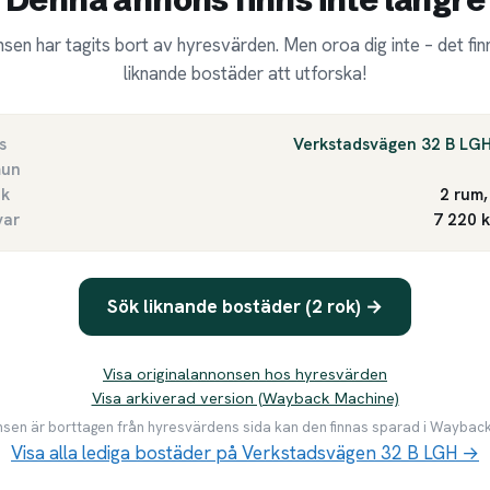
sen har tagits bort av hyresvärden. Men oroa dig inte – det finn
liknande bostäder att utforska!
s
Verkstadsvägen 32 B LG
un
ek
2 rum,
var
7 220 
Sök liknande bostäder (2 rok) →
Visa originalannonsen hos hyresvärden
Visa arkiverad version (Wayback Machine)
en är borttagen från hyresvärdens sida kan den finnas sparad i Waybac
Visa alla lediga bostäder på Verkstadsvägen 32 B LGH →