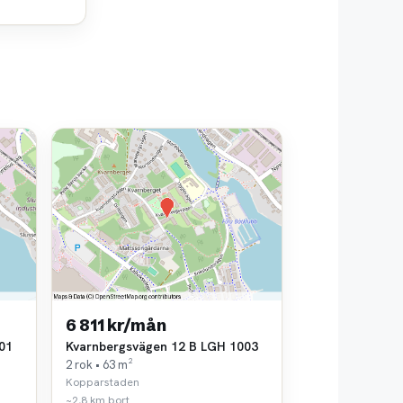
6 811 kr/mån
01
Kvarnbergsvägen 12 B LGH 1003
2 rok • 63 m²
Kopparstaden
~2,8 km bort