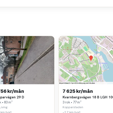
756 kr/mån
7 625 kr/mån
parvägen 29 D
Kvarnbergsvägen 18 B LGH 10
k • 83 m²
3 rok • 77 m²
Living
Kopparstaden
 km bort
~2,7 km bort