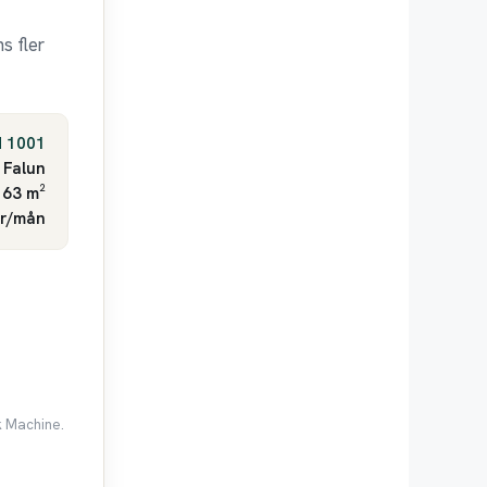
s fler
H 1001
Falun
 63 m²
kr/mån
k Machine.