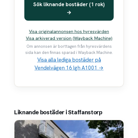
Sök liknande bostäder (1 rok)
→
Visa originalannonsen hos hyresvärden
Visa arkiverad version (Wayback Machine)
Om annonsen är borttagen från hyresvärdens
sida kan den finnas sparad i Wayback Machine.
Visa alla lediga bostäder på
Vendelvägen 16 lgh A1001 →
Liknande bostäder i Staffanstorp