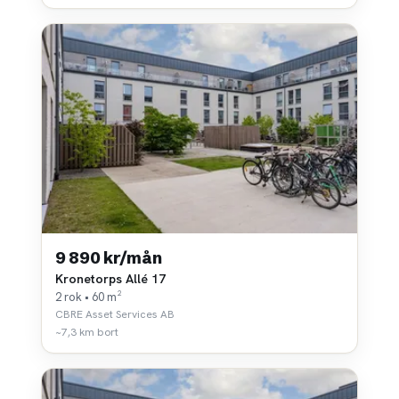
9 890 kr/mån
Kronetorps Allé 17
2 rok • 60 m²
CBRE Asset Services AB
~7,3 km bort