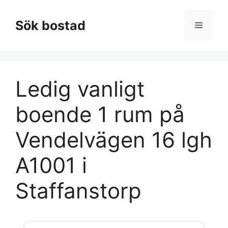
Hoppa
till
Sök bostad
Meny
innehåll
Ledig vanligt
boende 1 rum på
Vendelvägen 16 lgh
A1001 i
Staffanstorp