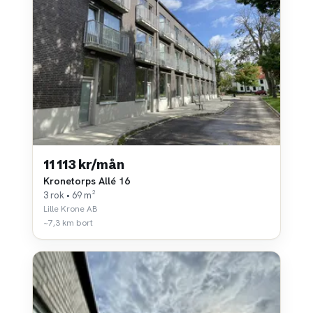
11 113 kr/mån
Kronetorps Allé 16
3 rok • 69 m²
Lille Krone AB
~7,3 km bort