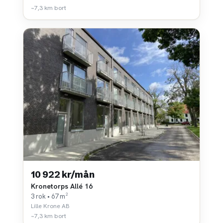
~7,3 km bort
10 922 kr/mån
Kronetorps Allé 16
3 rok • 67 m²
Lille Krone AB
~7,3 km bort