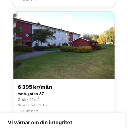
6 395 kr/mån
Vattugatan 37
2 rok • 66 m²
Nybro Bostads AB
~0,4 km bort
Vi värnar om din integritet