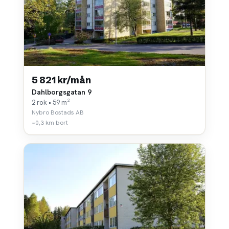
5 821 kr/mån
Dahlborgsgatan 9
2 rok • 59 m²
Nybro Bostads AB
~0,3 km bort