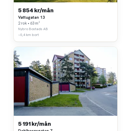
5 854 kr/mån
Vattugatan 13
2 rok • 63 m²
Nybro Bostads AB
~0,4 km bort
5 191 kr/mån
Dahlborgsgatan 7