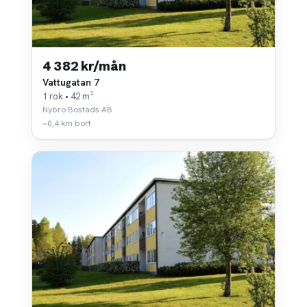
4 382 kr/mån
Vattugatan 7
1 rok • 42 m²
Nybro Bostads AB
~0,4 km bort