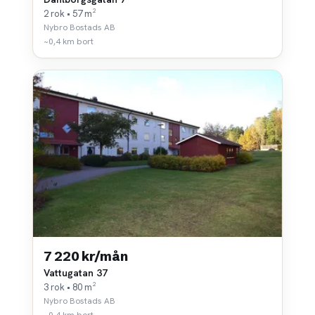
2 rok • 57 m²
Nybro Bostads AB
~0,4 km bort
7 220 kr/mån
Vattugatan 37
3 rok • 80 m²
Nybro Bostads AB
~0,4 km bort