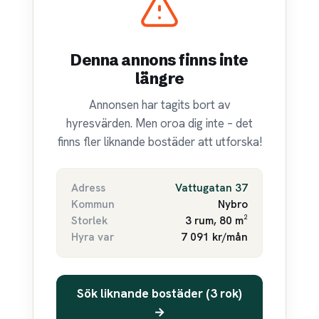
Denna annons finns inte
längre
Annonsen har tagits bort av
hyresvärden. Men oroa dig inte – det
finns fler liknande bostäder att utforska!
Adress
Vattugatan 37
Kommun
Nybro
Storlek
3 rum, 80 m²
Hyra var
7 091 kr/mån
Sök liknande bostäder (3 rok)
→