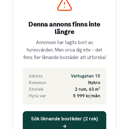
Denna annons finns inte
längre
Annonsen har tagits bort av
hyresvärden. Men oroa dig inte – det
finns fler liknande bostäder att utforska!
Adress
Vattugatan 15
Kommun
Nybro
Storlek
2 rum, 63 m²
Hyra var
5 999 kr/mån
Sök liknande bostäder (2 rok)
→