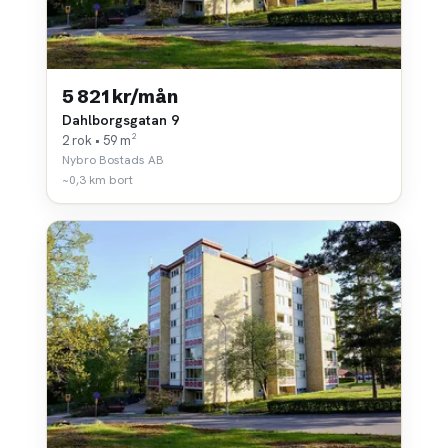
5 821 kr/mån
Dahlborgsgatan 9
2 rok • 59 m²
Nybro Bostads AB
~0,3 km bort