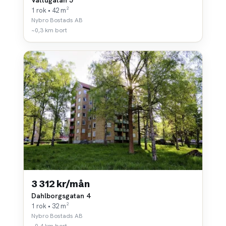
1 rok • 42 m²
Nybro Bostads AB
~0,3 km bort
3 312 kr/mån
Dahlborgsgatan 4
1 rok • 32 m²
Nybro Bostads AB
~0,4 km bort