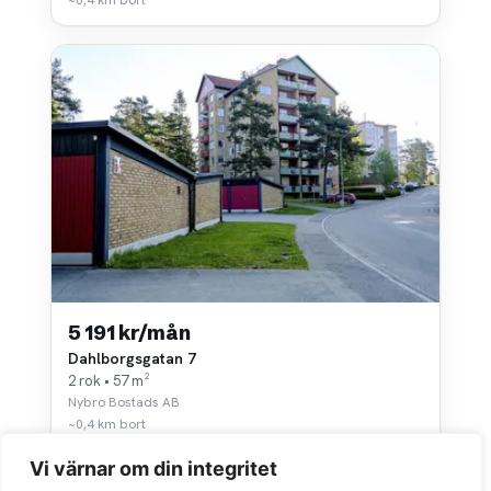
5 191 kr/mån
Dahlborgsgatan 7
2 rok • 57 m²
Nybro Bostads AB
~0,4 km bort
Vi värnar om din integritet