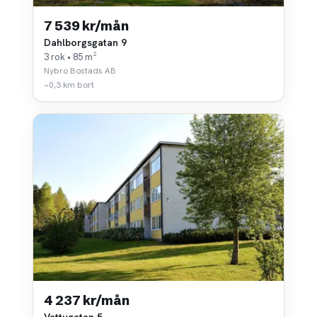
7 539 kr/mån
Dahlborgsgatan 9
3 rok • 85 m²
Nybro Bostads AB
~0,3 km bort
4 237 kr/mån
Vattugatan 5