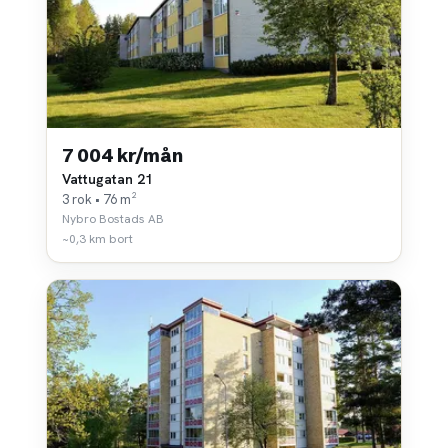
7 004 kr/mån
Vattugatan 21
3 rok • 76 m²
Nybro Bostads AB
~0,3 km bort