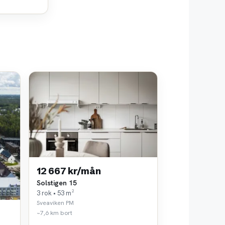
12 667 kr/mån
Solstigen 15
3 rok • 53 m²
Sveaviken PM
~7,6 km bort