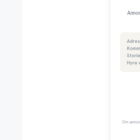
Annon
Adres
Komm
Storl
Hyra 
Om annons