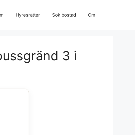
em
Hyresrätter
Sök bostad
Om
pussgränd 3 i