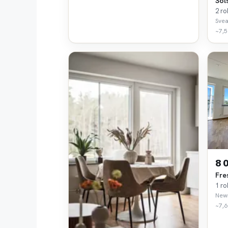
Sol
2 ro
Svea
~7,5
8 
Fre
1 ro
New
~7,6