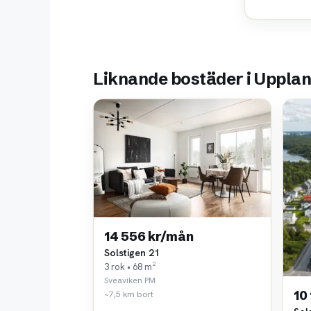
Liknande bostäder i Uppla
14 556 kr/mån
Solstigen 21
3 rok • 68 m²
Sveaviken PM
10
~7,5 km bort