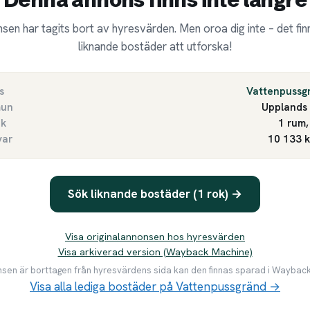
sen har tagits bort av hyresvärden. Men oroa dig inte – det finn
liknande bostäder att utforska!
s
Vattenpussg
un
Upplands
ek
1 rum,
var
10 133 
Sök liknande bostäder (1 rok) →
Visa originalannonsen hos hyresvärden
Visa arkiverad version (Wayback Machine)
en är borttagen från hyresvärdens sida kan den finnas sparad i Waybac
Visa alla lediga bostäder på Vattenpussgränd →