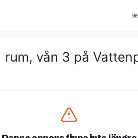
H
 rum, vån 3 på Vatten
Denna annons finns inte längre