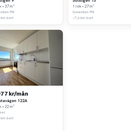
stigen 9
Solstigen 15
k • 37 m²
1 rok • 27 m²
viken PM
Sveaviken PM
 km bort
~7,6 km bort
077 kr/mån
stavägen 122A
k • 22 m²
sec
 km bort