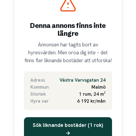
Denna annons finns inte
längre
Annonsen har tagits bort av
hyresvärden. Men oroa dig inte – det
finns fler liknande bostäder att utforska!
Adress
Västra Varvsgatan 24
Kommun
Malmö
Storlek
1 rum, 24 m²
Hyra var
6 192 kr/mån
Sök liknande bostäder (1 rok)
→