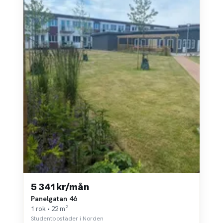
5 341 kr/mån
Panelgatan 46
1 rok • 22 m²
Studentbostäder i Norden