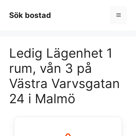
Hoppa
till
Sök bostad
Meny
innehåll
Ledig Lägenhet 1
rum, vån 3 på
Västra Varvsgatan
24 i Malmö