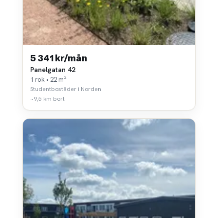
5 341 kr/mån
Panelgatan 42
1 rok • 22 m²
Studentbostäder i Norden
~9,5 km bort