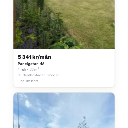
5 341 kr/mån
Panelgatan 46
1 rok • 22 m²
Studentbostäder i Norden
~9,5 km bort