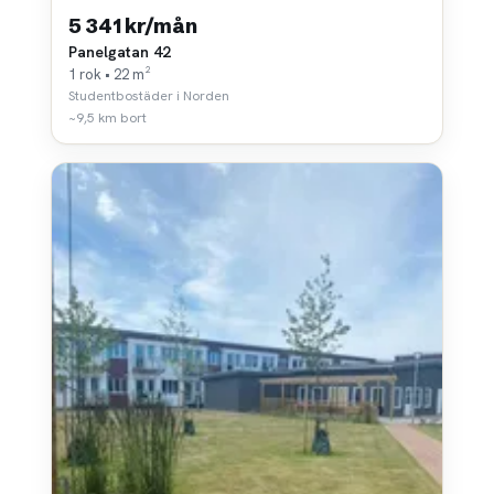
5 341 kr/mån
Panelgatan 42
1 rok • 22 m²
Studentbostäder i Norden
~9,5 km bort