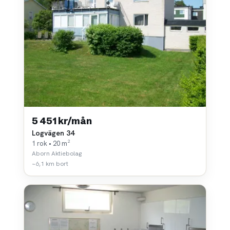
5 451 kr/mån
Logvägen 34
1 rok • 20 m²
Aborn Aktiebolag
~6,1 km bort