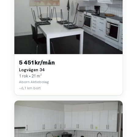
5 451 kr/mån
Logvägen 34
1 rok • 21 m²
Aborn Aktiebolag
~6,1 km bort