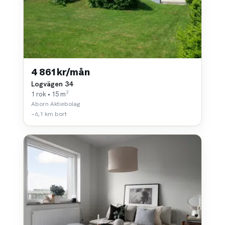
4 861 kr/mån
Logvägen 34
1 rok • 15 m²
Aborn Aktiebolag
~6,1 km bort