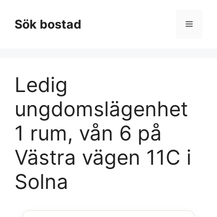
Hoppa
till
Sök bostad
Meny
innehåll
Ledig
ungdomslägenhet
1 rum, vån 6 på
Västra vägen 11C i
Solna