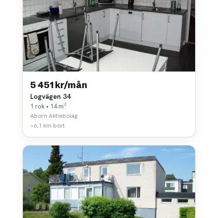
5 451 kr/mån
Logvägen 34
1 rok • 14 m²
Aborn Aktiebolag
~6,1 km bort