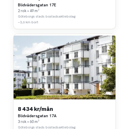
Blidvädersgatan 17E
2 rok • 49 m²
Göteborgs stads bostadsaktiebolag
~3,6 km bort
8 434 kr/mån
Blidvädersgatan 17A
3 rok • 60 m²
Göteborgs stads bostadsaktiebolag