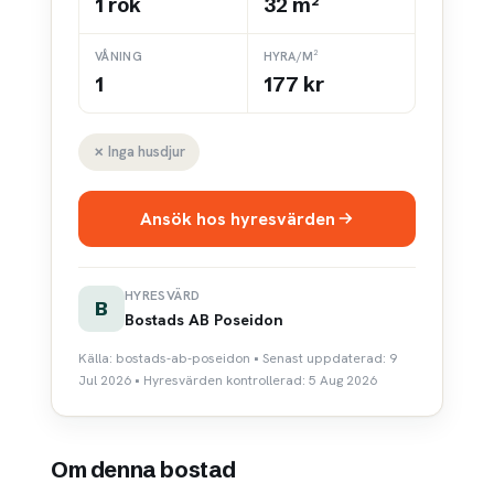
1 rok
32 m²
VÅNING
HYRA/M²
1
177 kr
✗ Inga husdjur
Ansök hos hyresvärden
HYRESVÄRD
B
Bostads AB Poseidon
Källa: bostads-ab-poseidon • Senast uppdaterad: 9
Jul 2026 • Hyresvärden kontrollerad: 5 Aug 2026
Om denna bostad