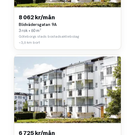
8 062 kr/mån
Blidvädersgatan 9A
3 rok • 60 m²
Göteborgs stads bostadsaktiebolag
~3,6 km bort
6 725 kr/mån