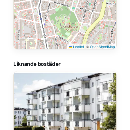
Leaflet
|
©
OpenStreetMap
Liknande bostäder