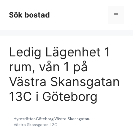
Hoppa
till
Sök bostad
Meny
innehåll
Ledig Lägenhet 1
rum, vån 1 på
Västra Skansgatan
13C i Göteborg
Hyresrätter
›
Göteborg
›
Västra Skansgatan
›
Västra Skansgatan 13C