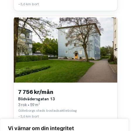
~3,6 km bort
7 756 kr/mån
Blidvädersgatan 13
3 rok • 59 m²
Göteborgs stads bostadsaktiebolag
~3,6 km bort
Vi värnar om din integritet