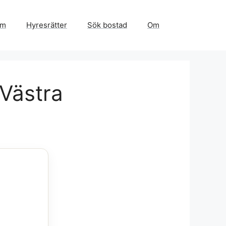
em
Hyresrätter
Sök bostad
Om
 Västra