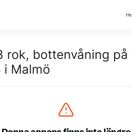
H
 rok, bottenvåning på
 i Malmö
Denna annons finns inte längre