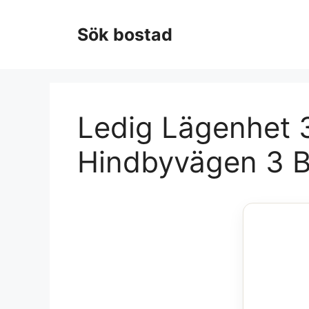
Hoppa
till
Sök bostad
innehåll
Ledig Lägenhet 3
Hindbyvägen 3 B