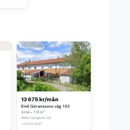
13 675 kr/mån
Emil Göranssons väg 103
4 rok • 110 m²
MKB Fastighets AB
~6,3 km bort