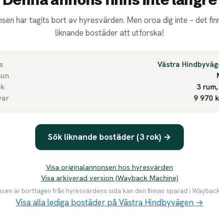
sen har tagits bort av hyresvärden. Men oroa dig inte – det finn
liknande bostäder att utforska!
s
Västra Hindbyväg
un
ek
3 rum,
var
9 970 
Sök liknande bostäder (3 rok) →
Visa originalannonsen hos hyresvärden
Visa arkiverad version (Wayback Machine)
en är borttagen från hyresvärdens sida kan den finnas sparad i Waybac
Visa alla lediga bostäder på Västra Hindbyvägen →