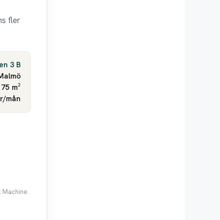
s fler
en 3 B
Malmö
 75 m²
kr/mån
k Machine.