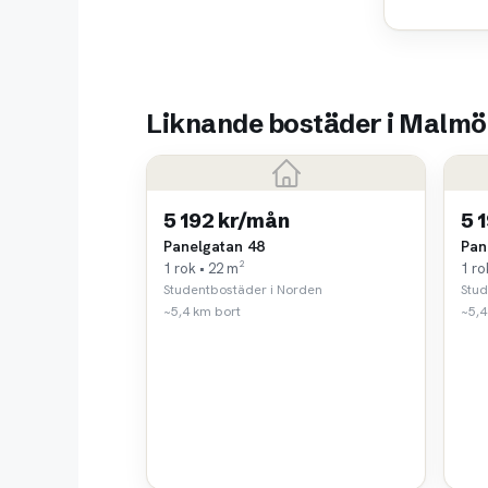
Liknande bostäder i Malmö
5 192 kr/mån
5 
Panelgatan 48
Pan
1 rok • 22 m²
1 ro
Studentbostäder i Norden
Stud
~5,4 km bort
~5,4