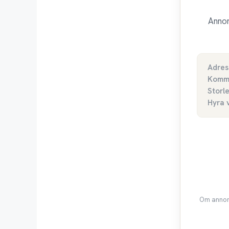
Annon
Adres
Komm
Storl
Hyra 
Om annons