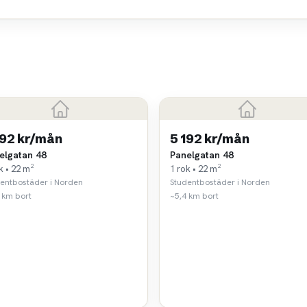
192 kr/mån
5 192 kr/mån
elgatan 48
Panelgatan 48
k • 22 m²
1 rok • 22 m²
entbostäder i Norden
Studentbostäder i Norden
 km bort
~5,4 km bort