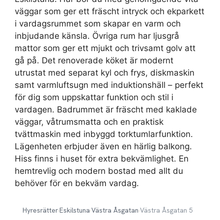
väggar som ger ett fräscht intryck och ekparkett
i vardagsrummet som skapar en varm och
inbjudande känsla. Övriga rum har ljusgrå
mattor som ger ett mjukt och trivsamt golv att
gå på. Det renoverade köket är modernt
utrustat med separat kyl och frys, diskmaskin
samt varmluftsugn med induktionshäll – perfekt
för dig som uppskattar funktion och stil i
vardagen. Badrummet är fräscht med kaklade
väggar, våtrumsmatta och en praktisk
tvättmaskin med inbyggd torktumlarfunktion.
Lägenheten erbjuder även en härlig balkong.
Hiss finns i huset för extra bekvämlighet. En
hemtrevlig och modern bostad med allt du
behöver för en bekväm vardag.
Hyresrätter
›
Eskilstuna
›
Västra Åsgatan
›
Västra Åsgatan 5