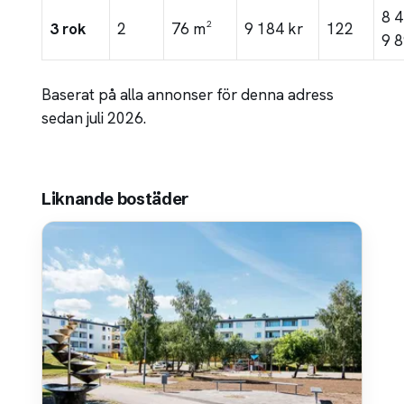
8 
3 rok
2
76 m²
9 184 kr
122
9 8
Baserat på alla annonser för denna adress
sedan juli 2026.
Liknande bostäder