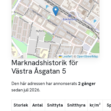
Leaflet
|
©
OpenStreetMap
Marknadshistorik för
Västra Åsgatan 5
Den här adressen har annonserats
2 gånger
sedan juli 2026.
Storlek
Antal
Snittyta
Snitthyra
kr/m²
S