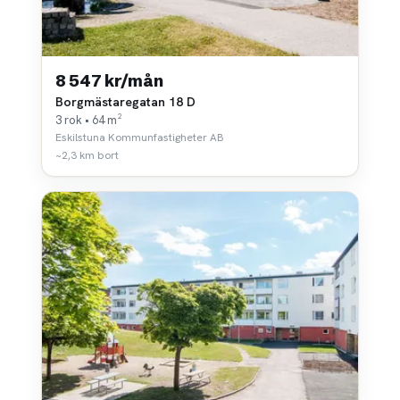
8 547 kr/mån
Borgmästaregatan 18 D
3 rok • 64 m²
Eskilstuna Kommunfastigheter AB
~2,3 km bort