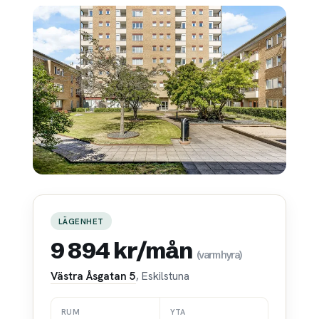
LÄGENHET
9 894 kr/mån
(varmhyra)
Västra Åsgatan 5
, Eskilstuna
RUM
YTA