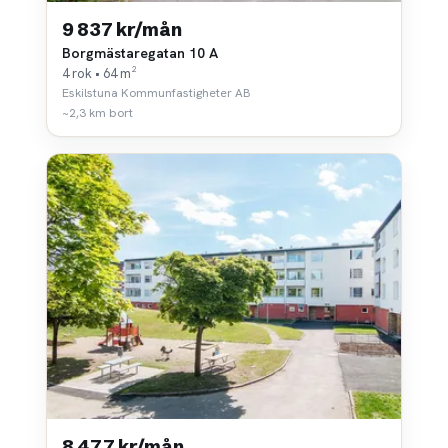
9 837 kr/mån
Borgmästaregatan 10 A
4 rok • 64 m²
Eskilstuna Kommunfastigheter AB
~2,3 km bort
8 477 kr/mån