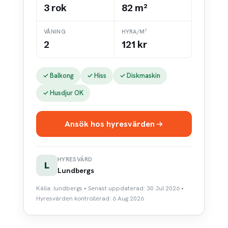
3 rok
82 m²
VÅNING
HYRA/M²
2
121 kr
✓ Balkong
✓ Hiss
✓ Diskmaskin
✓ Husdjur OK
Ansök hos hyresvärden
HYRESVÄRD
L
Lundbergs
Källa: lundbergs • Senast uppdaterad: 30 Jul 2026 •
Hyresvärden kontrollerad: 6 Aug 2026