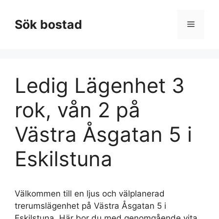
Hoppa
till
Sök bostad
Meny
innehåll
Ledig Lägenhet 3
rok, vån 2 på
Västra Åsgatan 5 i
Eskilstuna
Välkommen till en ljus och välplanerad
trerumslägenhet på Västra Åsgatan 5 i
Eskilstuna. Här bor du med genomgående vita