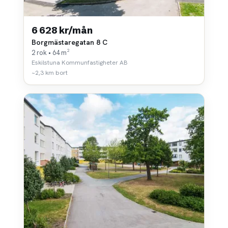
6 628 kr/mån
Borgmästaregatan 8 C
2 rok • 64 m²
Eskilstuna Kommunfastigheter AB
~2,3 km bort