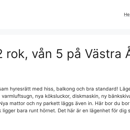
H
 rok, vån 5 på Västra 
ivsam hyresrätt med hiss, balkong och bra standard! L
ch varmluftsugn, nya köksluckor, diskmaskin, ny bänksk
Nya mattor och ny parkett läggs även in. Här bor du bor 
ik ligger bara runt hörnet. Det här är en lägenhet för d