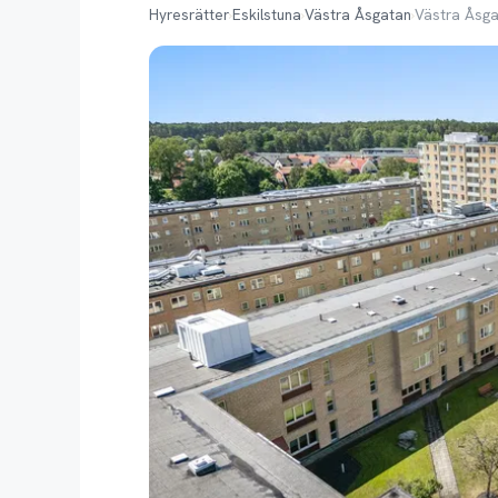
Hyresrätter
›
Eskilstuna
›
Västra Åsgatan
›
Västra Åsga