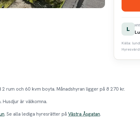
HY
L
Lu
Källa: lun
Hyresvärde
ed 2 rum och 60 kvm boyta. Månadshyran ligger på 8 270 kr.
n. Husdjur är välkomna.
un
. Se alla lediga hyresrätter på
Västra Åsgatan
.