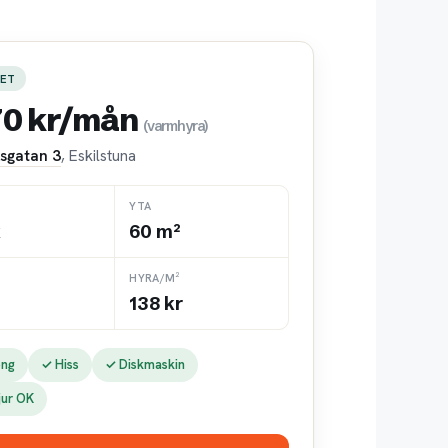
ET
70 kr/mån
(varmhyra)
Åsgatan 3
, Eskilstuna
YTA
k
60 m²
HYRA/M²
138 kr
ong
✓ Hiss
✓ Diskmaskin
jur OK