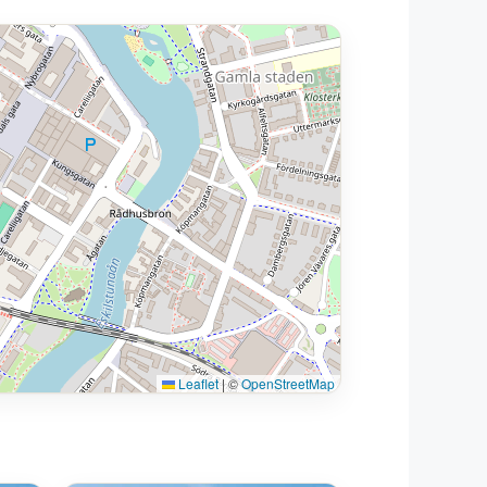
Leaflet
|
©
OpenStreetMap