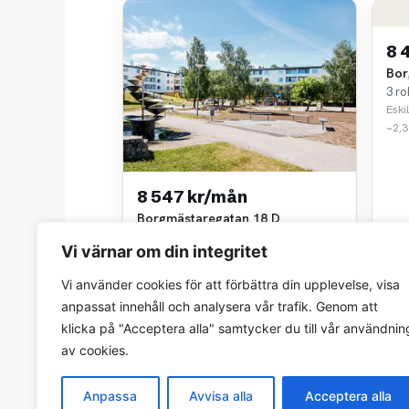
8 
Bor
3 ro
Eski
~2,3
8 547 kr/mån
Borgmästaregatan 18 D
3 rok • 64 m²
Vi värnar om din integritet
Eskilstuna Kommunfastigheter AB
~2,3 km bort
Vi använder cookies för att förbättra din upplevelse, visa
anpassat innehåll och analysera vår trafik. Genom att
klicka på "Acceptera alla" samtycker du till vår användnin
av cookies.
Anpassa
Avvisa alla
Acceptera alla