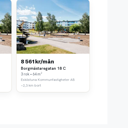
8 561 kr/mån
Borgmästaregatan 18 C
3 rok • 64 m²
Eskilstuna Kommunfastigheter AB
~2,3 km bort