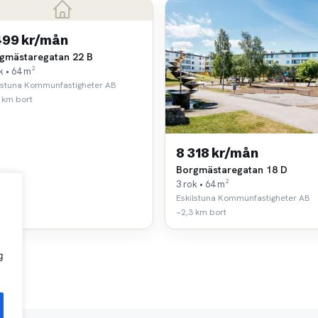
499 kr/mån
gmästaregatan 22 B
k • 64 m²
lstuna Kommunfastigheter AB
 km bort
8 318 kr/mån
Borgmästaregatan 18 D
3 rok • 64 m²
Eskilstuna Kommunfastigheter AB
~2,3 km bort
g