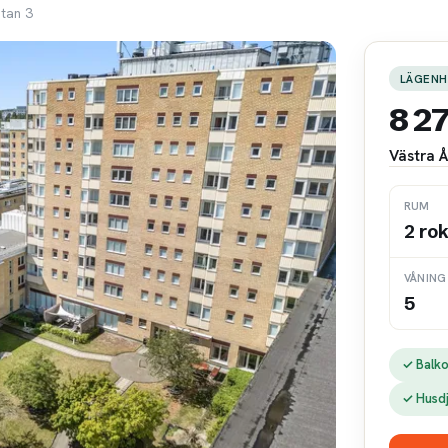
tan 3
LÄGENH
8 2
Västra 
RUM
2 ro
VÅNING
5
✓ Balk
✓ Husd