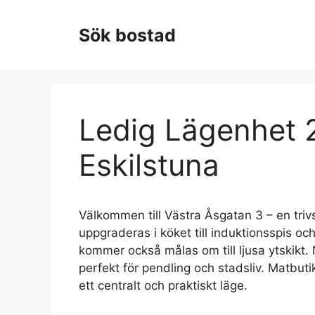
Hoppa
till
Sök bostad
innehåll
Ledig Lägenhet 2
Eskilstuna
Välkommen till Västra Åsgatan 3 – en tr
uppgraderas i köket till induktionsspis o
kommer också målas om till ljusa ytskikt. 
perfekt för pendling och stadsliv. Matbut
ett centralt och praktiskt läge.