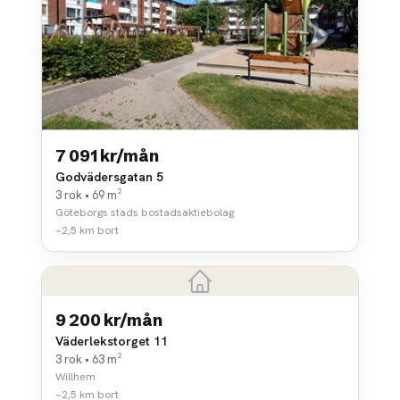
7 091 kr/mån
Godvädersgatan 5
3 rok • 69 m²
Göteborgs stads bostadsaktiebolag
~2,5 km bort
9 200 kr/mån
Väderlekstorget 11
3 rok • 63 m²
Willhem
~2,5 km bort