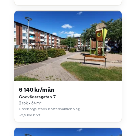
6 140 kr/mån
Godvädersgatan 7
2 rok • 64 m²
Göteborgs stads bostadsaktiebolag
~2,5 km bort