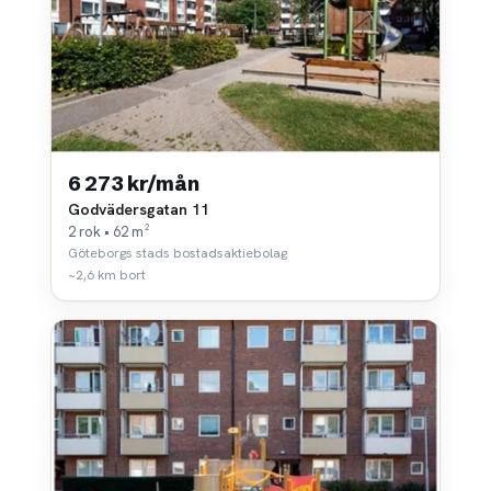
6 273 kr/mån
Godvädersgatan 11
2 rok • 62 m²
Göteborgs stads bostadsaktiebolag
~2,6 km bort