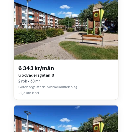
6 343 kr/mån
Godvädersgatan 8
2 rok • 63 m²
Göteborgs stads bostadsaktiebolag
~2,6 km bort