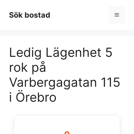
Hoppa
till
Sök bostad
Meny
innehåll
Ledig Lägenhet 5
rok på
Varbergagatan 115
i Örebro