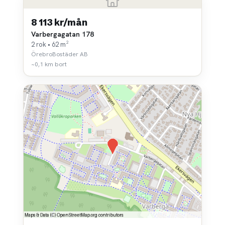
8 113 kr/mån
Varbergagatan 178
2 rok • 62 m²
ÖrebroBostäder AB
~0,1 km bort