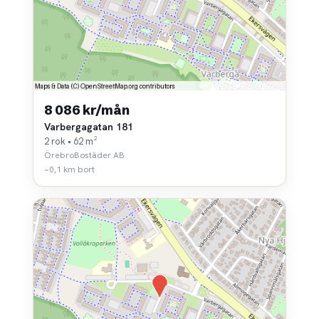
8 086 kr/mån
Varbergagatan 181
2 rok • 62 m²
ÖrebroBostäder AB
~0,1 km bort