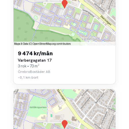
9 474 kr/mån
Varbergagatan 17
3 rok • 73 m²
ÖrebroBostäder AB
~0,1 km bort