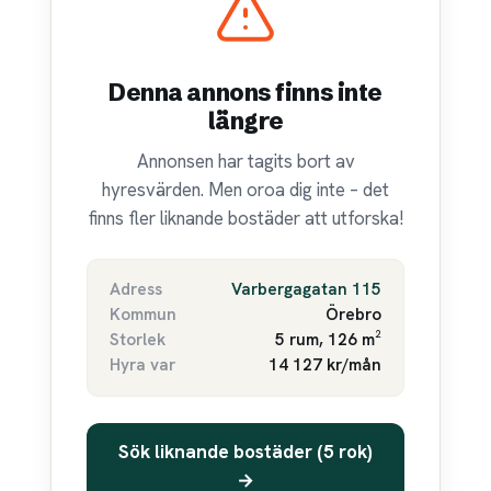
Denna annons finns inte
längre
Annonsen har tagits bort av
hyresvärden. Men oroa dig inte – det
finns fler liknande bostäder att utforska!
Adress
Varbergagatan 115
Kommun
Örebro
Storlek
5 rum, 126 m²
Hyra var
14 127 kr/mån
Sök liknande bostäder (5 rok)
→