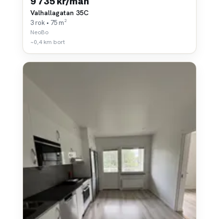
9 735 kr/mån
Valhallagatan 35C
3 rok • 75 m²
NeoBo
~0,4 km bort