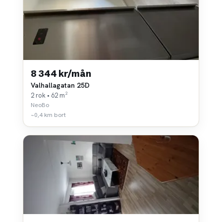
8 344 kr/mån
Valhallagatan 25D
2 rok • 62 m²
NeoBo
~0,4 km bort