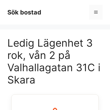
Hoppa
till
Sök bostad
Meny
innehåll
Ledig Lägenhet 3
rok, vån 2 på
Valhallagatan 31C i
Skara