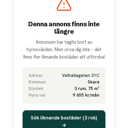
Denna annons finns inte
längre
Annonsen har tagits bort av
hyresvärden. Men oroa dig inte – det
finns fler liknande bostäder att utforska!
Adress
Valhallagatan 31C
Kommun
Skara
Storlek
3 rum, 75 m²
Hyra var
9 655 kr/mån
Sök liknande bostäder (3 rok)
→