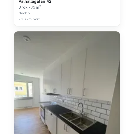
Valhallagatan 42
3 rok • 75 m²
NeoBo
~0,8 km bort