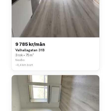
9 785 kr/mån
Valhallagatan 31B
3 rok • 75 m²
NeoBo
~0,4 km bort