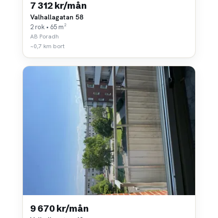
7 312 kr/mån
Valhallagatan 58
2 rok • 65 m²
AB Poradh
~0,7 km bort
9 670 kr/mån