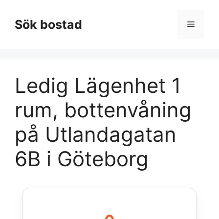
Hoppa
till
Sök bostad
Meny
innehåll
Ledig Lägenhet 1
rum, bottenvåning
på Utlandagatan
6B i Göteborg