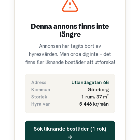
Denna annons finns inte
längre
Annonsen har tagits bort av
hyresvärden. Men oroa dig inte – det
finns fler liknande bostäder att utforska!
Adress
Utlandagatan 6B
Kommun
Göteborg
Storlek
1 rum, 37 m²
Hyra var
5 446 kr/mån
Sök liknande bostäder (1 rok)
→