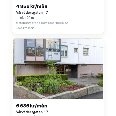
4 856 kr/mån
Vårvädersgatan 17
1 rok • 25 m²
Göteborgs stads bostadsaktiebolag
~6,5 km bort
6 636 kr/mån
Vårvädersgatan 17