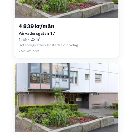
4 839 kr/mån
Vårvädersgatan 17
1 rok • 25 m²
Göteborgs stads bostadsaktiebolag
~6,5 km bort