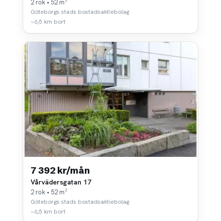
2 rok • 52 m²
Göteborgs stads bostadsaktiebolag
~6,5 km bort
7 392 kr/mån
Vårvädersgatan 17
2 rok • 52 m²
Göteborgs stads bostadsaktiebolag
~6,5 km bort