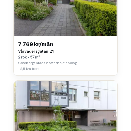
7 769 kr/mån
Vårvädersgatan 21
2 rok • 57 m²
Göteborgs stads bostadsaktiebolag
~6,5 km bort