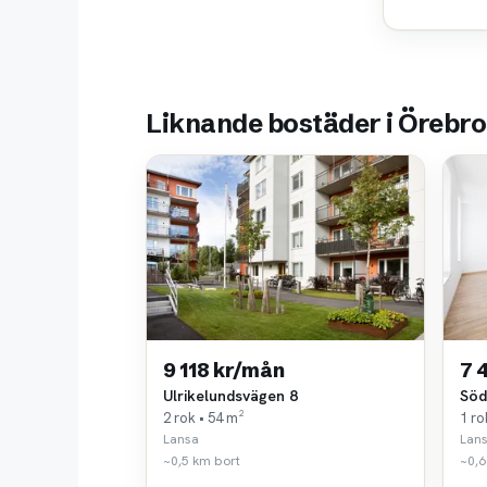
Liknande bostäder i Örebro
9 118 kr/mån
7 
Ulrikelundsvägen 8
Söd
2 rok • 54 m²
1 ro
Lansa
Lan
~0,5 km bort
~0,6