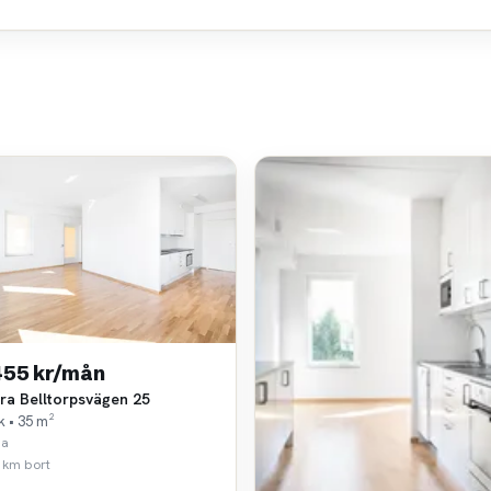
455 kr/mån
ra Belltorpsvägen 25
k • 35 m²
sa
 km bort