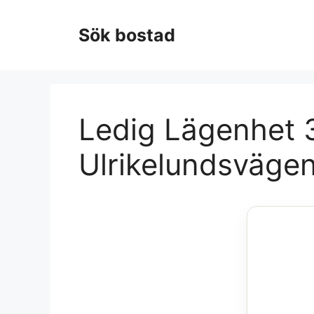
Hoppa
till
Sök bostad
innehåll
Ledig Lägenhet 3
Ulrikelundsvägen