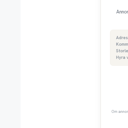
Annon
Adres
Komm
Storl
Hyra 
Om annons