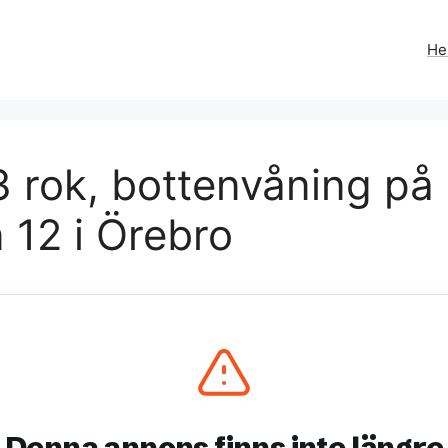
H
 rok, bottenvåning på
 12 i Örebro
Denna annons finns inte längre