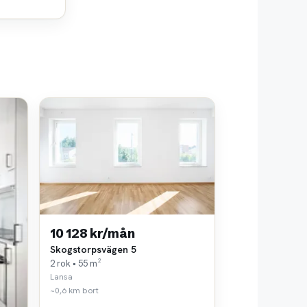
10 128 kr/mån
Skogstorpsvägen 5
2 rok • 55 m²
Lansa
~0,6 km bort