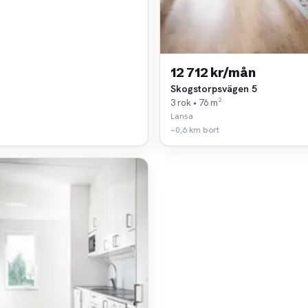
12 712 kr/mån
Skogstorpsvägen 5
3 rok • 76 m²
Lansa
~0,6 km bort