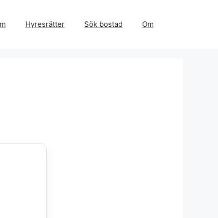
em
Hyresrätter
Sök bostad
Om