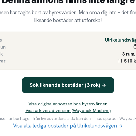
sen har tagits bort av hyresvärden. Men oroa dig inte – det finn
liknande bostäder att utforska!
s
Ulrikelundsvä
un
Ö
ek
3 rum,
var
11 510 
Sök liknande bostäder (3 rok) →
Visa originalannonsen hos hyresvärden
Visa arkiverad version (Wayback Machine)
en är borttagen från hyresvärdens sida kan den finnas sparad i Waybac
Visa alla lediga bostäder på Ulrikelundsvägen →