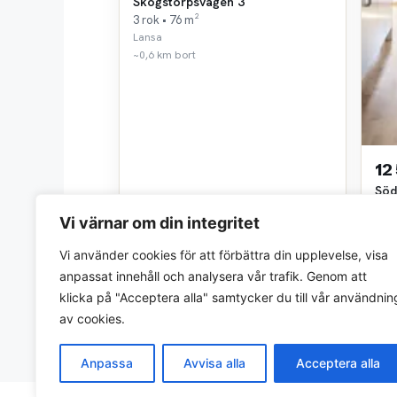
Skogstorpsvägen 3
3 rok • 76 m²
Lansa
~0,6 km bort
12
Söd
3 ro
Vi värnar om din integritet
Lan
~0,7
Vi använder cookies för att förbättra din upplevelse, visa
anpassat innehåll och analysera vår trafik. Genom att
klicka på "Acceptera alla" samtycker du till vår användnin
av cookies.
Anpassa
Avvisa alla
Acceptera alla