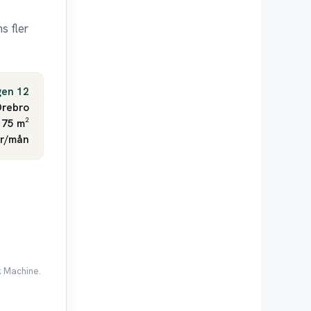
s fler
gen 12
rebro
 75 m²
kr/mån
k Machine.