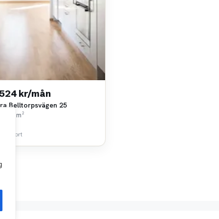
 524 kr/mån
ra Belltorpsvägen 25
k • 76 m²
sa
 km bort
g