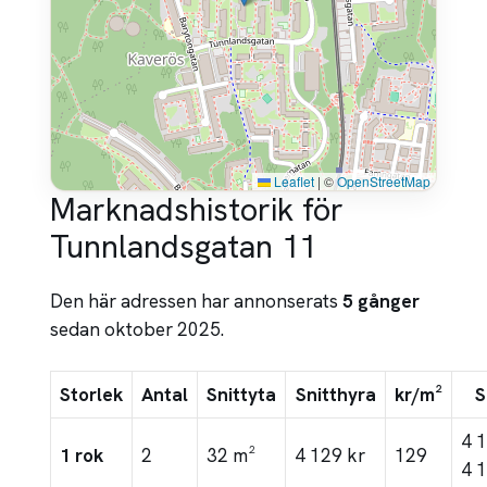
Leaflet
|
©
OpenStreetMap
Marknadshistorik för
Tunnlandsgatan 11
Den här adressen har annonserats
5 gånger
sedan oktober 2025.
Storlek
Antal
Snittyta
Snitthyra
kr/m²
S
4 
1 rok
2
32 m²
4 129 kr
129
4 