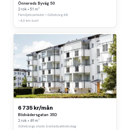
Önnereds Byväg 50
2 rok • 51 m²
Familjebostäder i Göteborg AB
~4,0 km bort
6 735 kr/mån
Blidvädersgatan 35D
2 rok • 49 m²
Göteborgs stads bostadsaktiebolag