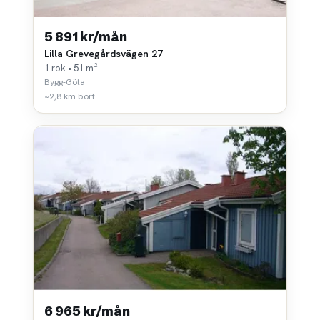
5 891 kr/mån
Lilla Grevegårdsvägen 27
1 rok • 51 m²
Bygg-Göta
~2,8 km bort
6 965 kr/mån