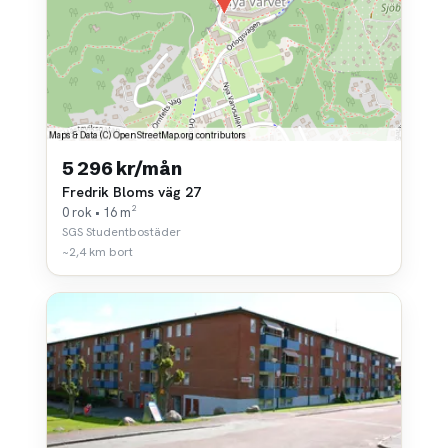
5 296 kr/mån
Fredrik Bloms väg 27
0 rok • 16 m²
SGS Studentbostäder
~2,4 km bort