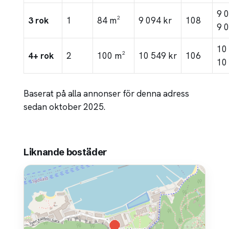
9 
3 rok
1
84 m²
9 094 kr
108
9 
10
4+ rok
2
100 m²
10 549 kr
106
10
Baserat på alla annonser för denna adress
sedan oktober 2025.
Liknande bostäder