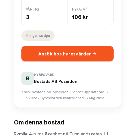
VÅNING
HYRA/M²
3
106 kr
✗ Inga husdjur
Ansök hos hyresvärden
HYRESVÄRD
B
Bostads AB Poseidon
Källa: bostads-ab-poseidon • Senast uppdaterad: 20
Jun 2026 • Hyresvärden kontrollerad: 8 Aug 2026
Om denna bostad
Rymlig 4-rumslägenhet på Tunnlandsgatan 11 i