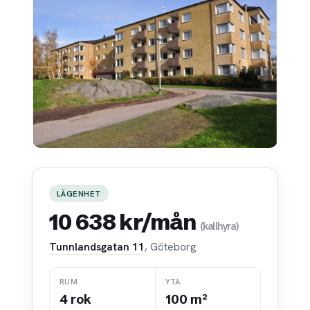
LÄGENHET
10 638 kr/mån
(kallhyra)
Tunnlandsgatan 11
, Göteborg
RUM
YTA
4 rok
100 m²