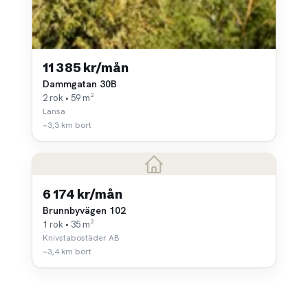
11 385 kr/mån
Dammgatan 30B
2 rok • 59 m²
Lansa
~3,3 km bort
6 174 kr/mån
Brunnbyvägen 102
1 rok • 35 m²
Knivstabostäder AB
~3,4 km bort