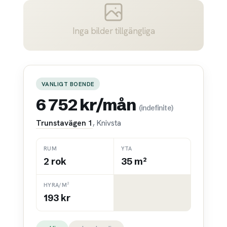
Inga bilder tillgängliga
VANLIGT BOENDE
6 752 kr/mån
(indefinite)
Trunstavägen 1
, Knivsta
RUM
YTA
2 rok
35 m²
HYRA/M²
193 kr