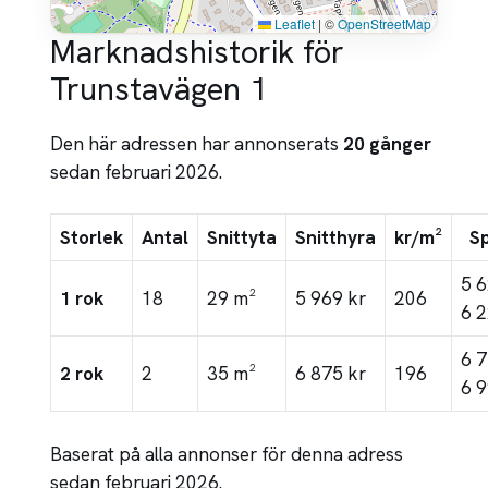
Leaflet
|
©
OpenStreetMap
Marknadshistorik för
Trunstavägen 1
Den här adressen har annonserats
20 gånger
sedan februari 2026.
Storlek
Antal
Snittyta
Snitthyra
kr/m²
S
5 
1 rok
18
29 m²
5 969 kr
206
6 2
6 
2 rok
2
35 m²
6 875 kr
196
6 9
Baserat på alla annonser för denna adress
sedan februari 2026.