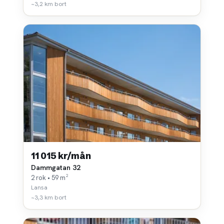
~3,2 km bort
11 015 kr/mån
Dammgatan 32
2 rok • 59 m²
Lansa
~3,3 km bort