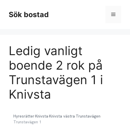
Hoppa
till
Sök bostad
Meny
innehåll
Ledig vanligt
boende 2 rok på
Trunstavägen 1 i
Knivsta
Hyresrätter
›
Knivsta
›
Knivsta västra
›
Trunstavägen
›
Trunstavägen 1