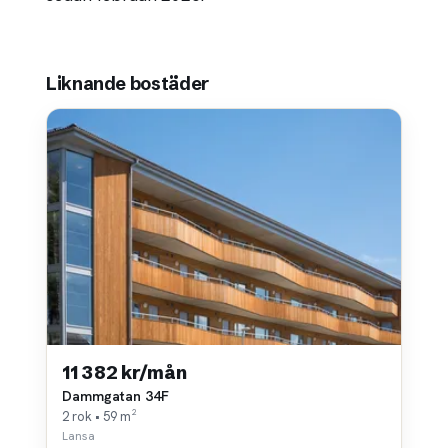
Liknande bostäder
11 382 kr/mån
Dammgatan 34F
2 rok • 59 m²
Lansa