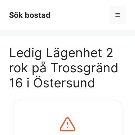
Hoppa
till
Sök bostad
Meny
innehåll
Ledig Lägenhet 2
rok på Trossgränd
16 i Östersund