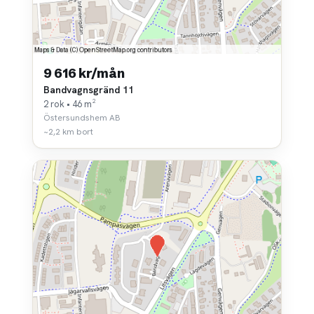
9 616 kr/mån
Bandvagnsgränd 11
2 rok • 46 m²
Östersundshem AB
~2,2 km bort