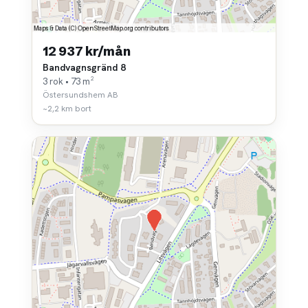
12 937 kr/mån
Bandvagnsgränd 8
3 rok • 73 m²
Östersundshem AB
~2,2 km bort