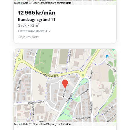
12 965 kr/mån
Bandvagnsgränd 11
3 rok • 73 m²
Östersundshem AB
~2,2 km bort