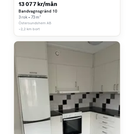
13 077 kr/mån
Bandvagnsgränd 10
3 rok • 73 m²
Östersundshem AB
~2,2 km bort