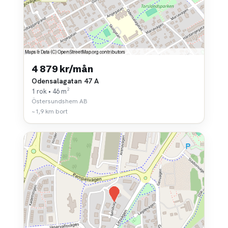
4 879 kr/mån
Odensalagatan 47 A
1 rok • 46 m²
Östersundshem AB
~1,9 km bort