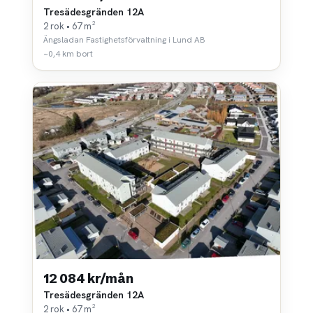
Tresädesgränden 12A
2 rok • 67 m²
Ängsladan Fastighetsförvaltning i Lund AB
~0,4 km bort
12 084 kr/mån
Tresädesgränden 12A
2 rok • 67 m²