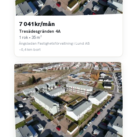
7 041 kr/mån
Tresädesgränden 4A
1 rok • 35 m²
Ängsladan Fastighetsförvaltning i Lund AB
~0,4 km bort