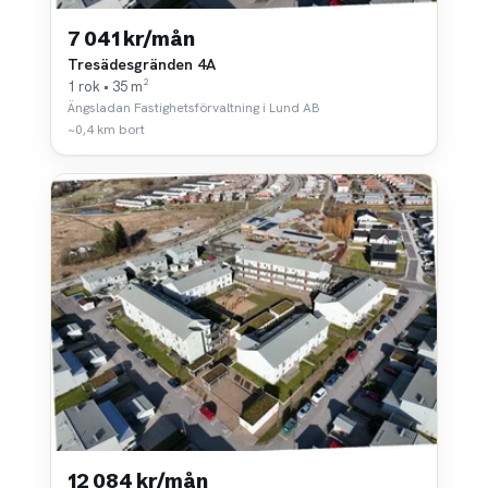
7 041 kr/mån
Tresädesgränden 4A
1 rok • 35 m²
Ängsladan Fastighetsförvaltning i Lund AB
~0,4 km bort
12 084 kr/mån