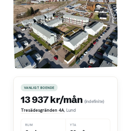
VANLIGT BOENDE
13 937 kr/mån
(indefinite)
Tresädesgränden 4A
, Lund
RUM
YTA