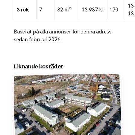
13
3 rok
7
82 m²
13 937 kr
170
13
Baserat på alla annonser för denna adress
sedan februari 2026.
Liknande bostäder