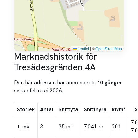
Leaflet
|
©
OpenStreetMap
Marknadshistorik för
Tresädesgränden 4A
Den här adressen har annonserats
10 gånger
sedan februari 2026.
Storlek
Antal
Snittyta
Snitthyra
kr/m²
S
7 
1 rok
3
35 m²
7 041 kr
201
7 