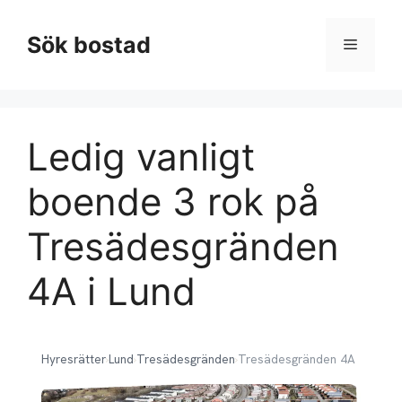
Hoppa
till
Sök bostad
Meny
innehåll
Ledig vanligt
boende 3 rok på
Tresädesgränden
4A i Lund
Hyresrätter
›
Lund
›
Tresädesgränden
›
Tresädesgränden 4A