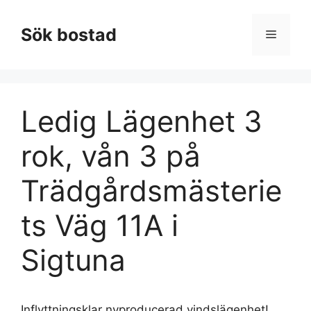
Hoppa
till
Sök bostad
Meny
innehåll
Ledig Lägenhet 3
rok, vån 3 på
Trädgårdsmästerie
ts Väg 11A i
Sigtuna
Inflyttningsklar nyproducerad vindslägenhet!