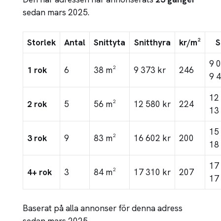
sedan mars 2025.
Storlek
Antal
Snittyta
Snitthyra
kr/m²
S
9 
1 rok
6
38 m²
9 373 kr
246
9 
12
2 rok
5
56 m²
12 580 kr
224
13
15
3 rok
9
83 m²
16 602 kr
200
18
17
4+ rok
3
84 m²
17 310 kr
207
17
Baserat på alla annonser för denna adress