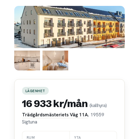
LÄGENHET
16 933 kr/mån
(kallhyra)
Trädgårdsmästeriets Väg 11A
, 19559
Sigtuna
RUM
YTA