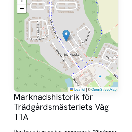
−
Leaflet
|
©
OpenStreetMap
Marknadshistorik för
Trädgårdsmästeriets Väg
11A
Den här adressen har annonserats
23 gånger