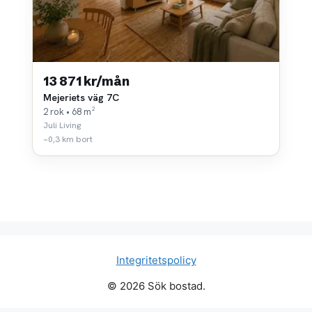
13 871 kr/mån
Mejeriets väg 7C
2 rok • 68 m²
Juli Living
~0,3 km bort
Integritetspolicy
© 2026 Sök bostad.