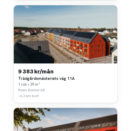
9 383 kr/mån
Trädgårdsmästeriets väg 11A
1 rok • 39 m²
Realy Bostad AB
~0,3 km bort