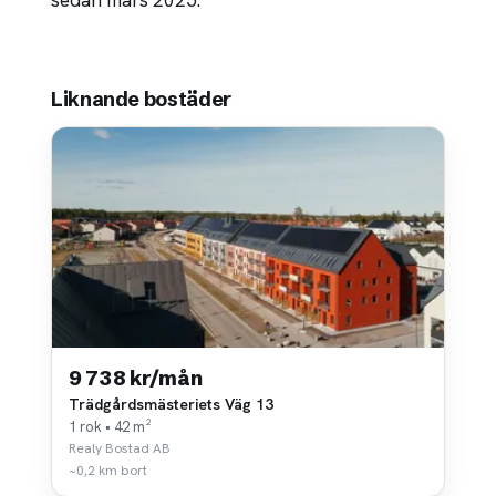
sedan mars 2025.
Liknande bostäder
9 738 kr/mån
Trädgårdsmästeriets Väg 13
1 rok • 42 m²
Realy Bostad AB
~0,2 km bort