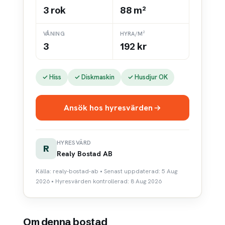
3 rok
88 m²
VÅNING
HYRA/M²
3
192 kr
✓ Hiss
✓ Diskmaskin
✓ Husdjur OK
Ansök hos hyresvärden
HYRESVÄRD
R
Realy Bostad AB
Källa: realy-bostad-ab • Senast uppdaterad: 5 Aug
2026 • Hyresvärden kontrollerad: 8 Aug 2026
Om denna bostad