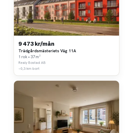
9 473 kr/mån
Trädgårdsmästeriets Väg 11A
1 rok • 37 m²
Realy Bostad AB
~0,3 km bort