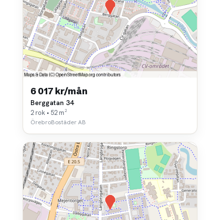
6 017 kr/mån
Berggatan 34
2 rok • 52 m²
ÖrebroBostäder AB