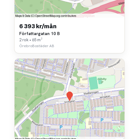
6 393 kr/mån
Författargatan 10 B
2 rok • 65 m²
ÖrebroBostäder AB