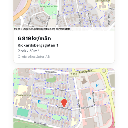
6 819 kr/mån
Rickardsbergsgatan 1
2 rok • 60 m²
ÖrebroBostäder AB