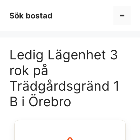
Hoppa
till
Sök bostad
Meny
innehåll
Ledig Lägenhet 3
rok på
Trädgårdsgränd 1
B i Örebro