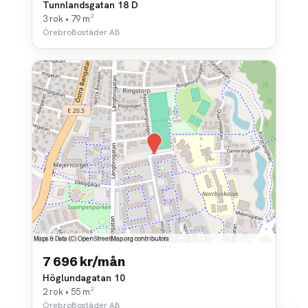
Tunnlandsgatan 18 D
3 rok • 79 m²
ÖrebroBostäder AB
7 696 kr/mån
Höglundagatan 10
2 rok • 55 m²
ÖrebroBostäder AB