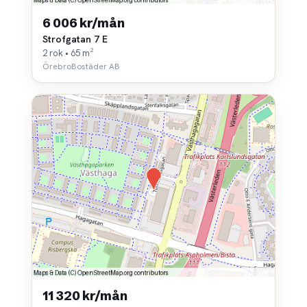
6 006 kr/mån
Strofgatan 7 E
2 rok • 65 m²
ÖrebroBostäder AB
11 320 kr/mån