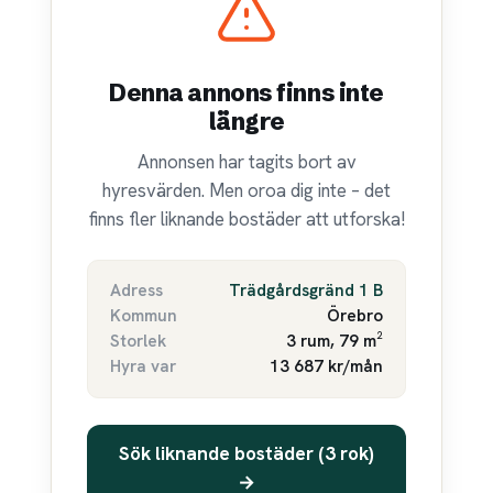
Denna annons finns inte
längre
Annonsen har tagits bort av
hyresvärden. Men oroa dig inte – det
finns fler liknande bostäder att utforska!
Adress
Trädgårdsgränd 1 B
Kommun
Örebro
Storlek
3 rum, 79 m²
Hyra var
13 687 kr/mån
Sök liknande bostäder (3 rok)
→