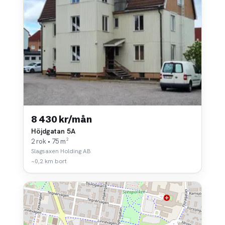
8 430 kr/mån
Höjdgatan 5A
2 rok • 75 m²
Slagsaxen Holding AB
~0,2 km bort