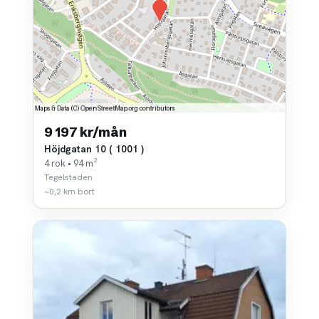
9 197 kr/mån
Höjdgatan 10 ( 1001 )
4 rok • 94 m²
Tegelstaden
~0,2 km bort