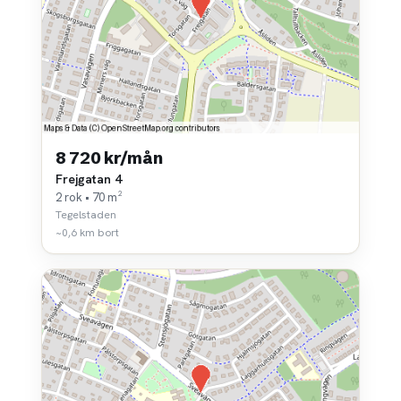
8 720 kr/mån
Frejgatan 4
2 rok • 70 m²
Tegelstaden
~0,6 km bort