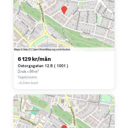
6 129 kr/mån
Oxtorgsgatan 12 B ( 1001 )
2 rok • 59 m²
Tegelstaden
~0,3 km bort