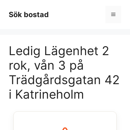
Hoppa
till
Sök bostad
Meny
innehåll
Ledig Lägenhet 2
rok, vån 3 på
Trädgårdsgatan 42
i Katrineholm