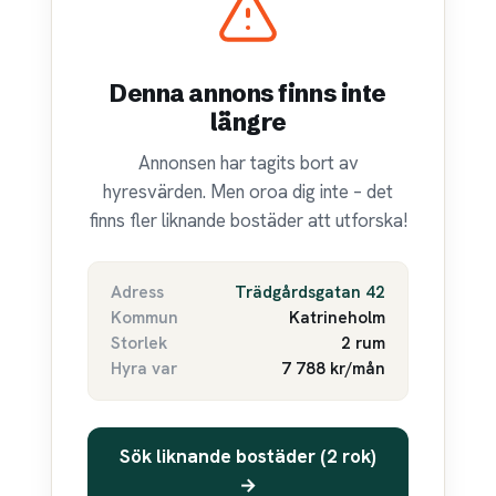
Denna annons finns inte
längre
Annonsen har tagits bort av
hyresvärden. Men oroa dig inte – det
finns fler liknande bostäder att utforska!
Adress
Trädgårdsgatan 42
Kommun
Katrineholm
Storlek
2 rum
Hyra var
7 788 kr/mån
Sök liknande bostäder (2 rok)
→