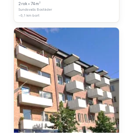
2 rok • 74 m²
Sundsvalls Bostäder
~0,1 km bort