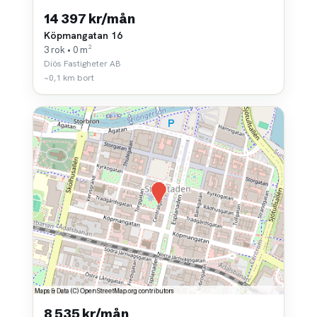
14 397 kr/mån
Köpmangatan 16
3 rok • 0 m²
Diös Fastigheter AB
~0,1 km bort
8 535 kr/mån