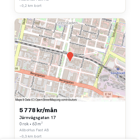
~0,2 km bort
5 778 kr/mån
Järnvägsgatan 17
0 rok • 63 m²
AllboHus Fast AB
~0,3 km bort