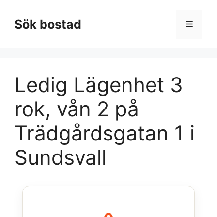
Hoppa
till
Sök bostad
Meny
innehåll
Ledig Lägenhet 3
rok, vån 2 på
Trädgårdsgatan 1 i
Sundsvall