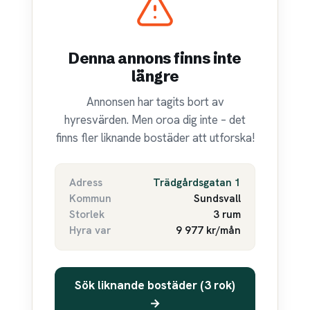
Denna annons finns inte
längre
Annonsen har tagits bort av
hyresvärden. Men oroa dig inte – det
finns fler liknande bostäder att utforska!
Adress
Trädgårdsgatan 1
Kommun
Sundsvall
Storlek
3 rum
Hyra var
9 977 kr/mån
Sök liknande bostäder (3 rok)
→