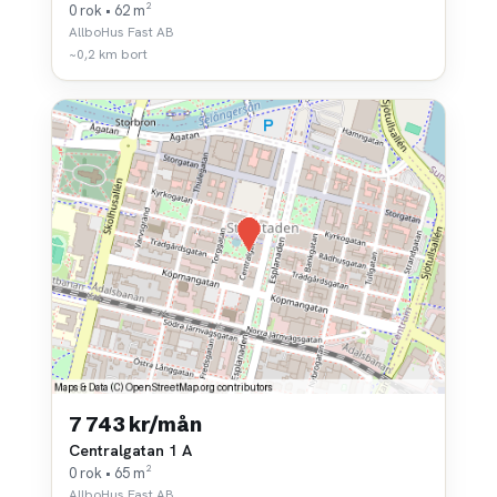
0 rok • 62 m²
AllboHus Fast AB
~0,2 km bort
7 743 kr/mån
Centralgatan 1 A
0 rok • 65 m²
AllboHus Fast AB