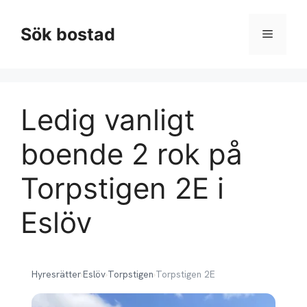
Hoppa
till
Sök bostad
Meny
innehåll
Ledig vanligt
boende 2 rok på
Torpstigen 2E i
Eslöv
Hyresrätter
›
Eslöv
›
Torpstigen
›
Torpstigen 2E