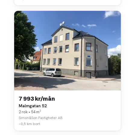
7 993 kr/mån
Malmgatan 52
2 rok • 54 m²
Simon&Son Fastigheter AB
~0,5 km bort