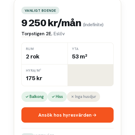
VANLIGT BOENDE
9 250 kr/mån
(indefinite)
Torpstigen 2E
, Eslöv
RUM
YTA
2 rok
53 m²
HYRA/M²
175 kr
✓ Balkong
✓ Hiss
✗ Inga husdjur
Ansök hos hyresvärden