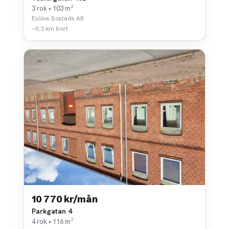
3 rok • 103 m²
Eslövs Bostads AB
~0,3 km bort
10 770 kr/mån
Parkgatan 4
4 rok • 116 m²