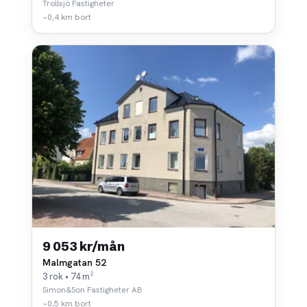
Trollsjö Fastigheter
~0,4 km bort
9 053 kr/mån
Malmgatan 52
3 rok • 74 m²
Simon&Son Fastigheter AB
~0,5 km bort