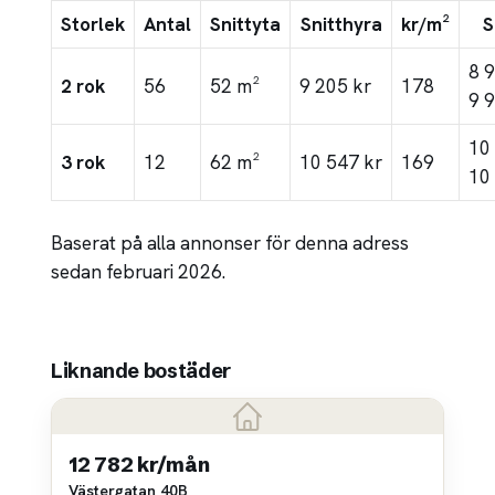
Storlek
Antal
Snittyta
Snitthyra
kr/m²
S
8 
2 rok
56
52 m²
9 205 kr
178
9 
10
3 rok
12
62 m²
10 547 kr
169
10
Baserat på alla annonser för denna adress
sedan februari 2026.
Liknande bostäder
12 782 kr/mån
Västergatan 40B