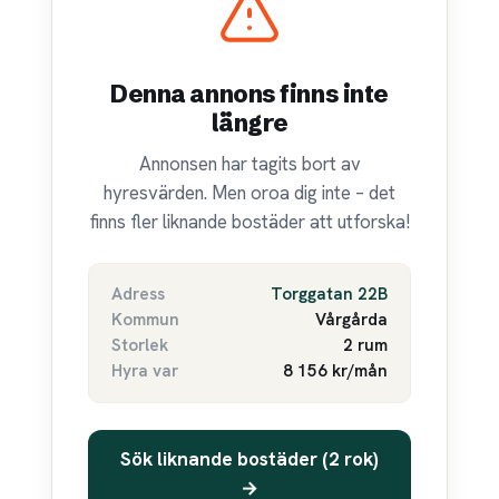
Denna annons finns inte
längre
Annonsen har tagits bort av
hyresvärden. Men oroa dig inte – det
finns fler liknande bostäder att utforska!
Adress
Torggatan 22B
Kommun
Vårgårda
Storlek
2 rum
Hyra var
8 156 kr/mån
Sök liknande bostäder (2 rok)
→