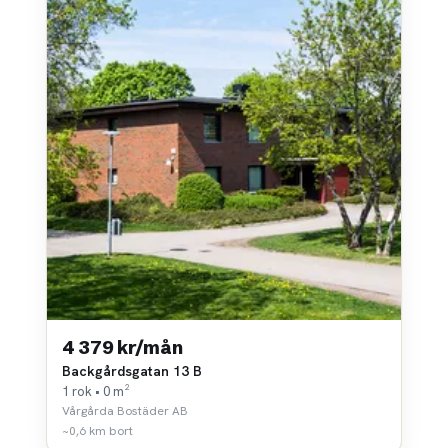
4 379 kr/mån
Backgårdsgatan 13 B
1 rok • 0 m²
Vårgårda Bostäder AB
~0,6 km bort