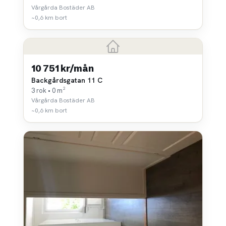
Vårgårda Bostäder AB
~0,6 km bort
10 751 kr/mån
Backgårdsgatan 11 C
3 rok • 0 m²
Vårgårda Bostäder AB
~0,6 km bort