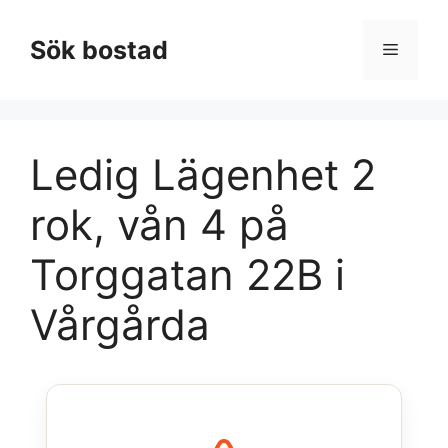
Hoppa
till
Sök bostad
Meny
innehåll
Ledig Lägenhet 2
rok, vån 4 på
Torggatan 22B i
Vårgårda