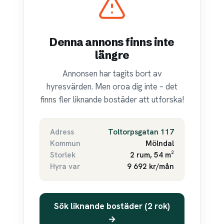
Denna annons finns inte
längre
Annonsen har tagits bort av
hyresvärden. Men oroa dig inte – det
finns fler liknande bostäder att utforska!
Adress
Toltorpsgatan 117
Kommun
Mölndal
Storlek
2 rum, 54 m²
Hyra var
9 692 kr/mån
Sök liknande bostäder (2 rok)
→