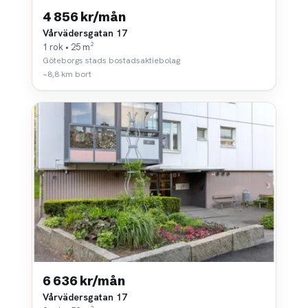
4 856 kr/mån
Vårvädersgatan 17
1 rok • 25 m²
Göteborgs stads bostadsaktiebolag
~8,8 km bort
6 636 kr/mån
Vårvädersgatan 17