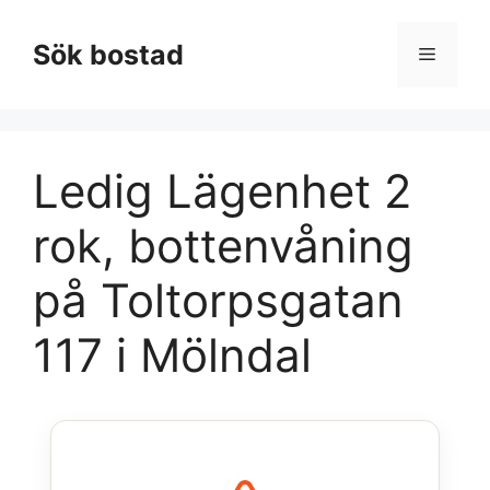
Hoppa
till
Sök bostad
Meny
innehåll
Ledig Lägenhet 2
rok, bottenvåning
på Toltorpsgatan
117 i Mölndal