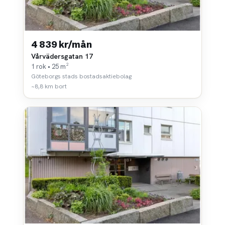
4 839 kr/mån
Vårvädersgatan 17
1 rok • 25 m²
Göteborgs stads bostadsaktiebolag
~8,8 km bort