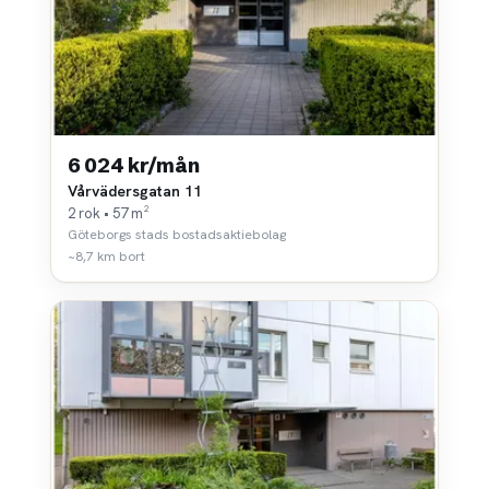
6 024 kr/mån
Vårvädersgatan 11
2 rok • 57 m²
Göteborgs stads bostadsaktiebolag
~8,7 km bort