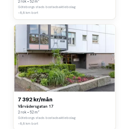
2 rok • 52 m²
Göteborgs stads bostadsaktiebolag
~8,8 km bort
7 392 kr/mån
Vårvädersgatan 17
2 rok • 52 m²
Göteborgs stads bostadsaktiebolag
~8,8 km bort